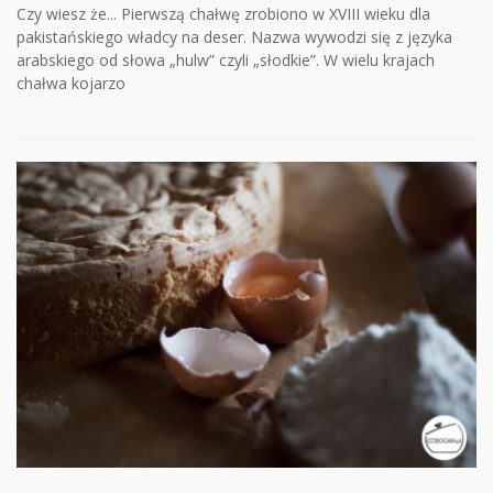
Czy wiesz że... Pierwszą chałwę zrobiono w XVIII wieku dla
pakistańskiego władcy na deser. Nazwa wywodzi się z języka
arabskiego od słowa „hulw” czyli „słodkie”. W wielu krajach
chałwa kojarzo