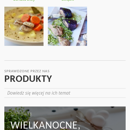
SPRAWDZONE PRZEZ NAS
PRODUKTY
Dowiedz się więcej na ich temat
2019/05/16
2019/04/18
2019/04/17
MIĘSO I KAPUSTA:
WIELKANOCNE,
MAKARON TAGLIATELLE