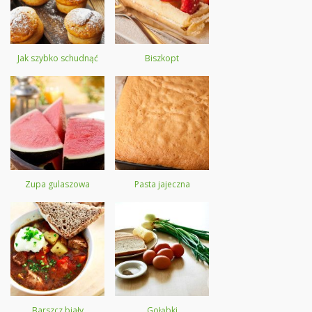
Jak szybko schudnąć
Biszkopt
Zupa gulaszowa
Pasta jajeczna
Barszcz biały
Gołąbki