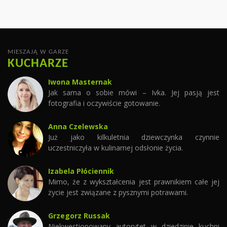
MIESZAJĄ W GARZE
KUCHARZE
Iwona Masternak
Jak sama o sobie mówi – Ivka. Jej pasją jest
fotografia i oczywiście gotowanie.
Anna Czelewska
Już jako kilkuletnia dziewczynka czynnie
uczestniczyła w kulinarnej odsłonie życia.
Izabela Płóciennik
Mimo, że z wykształcenia jest prawnikiem całe jej
życie jest związane z pysznymi potrawami.
Grzegorz Russak
Niekwestionowany autorytet w dziedzinie kuchni