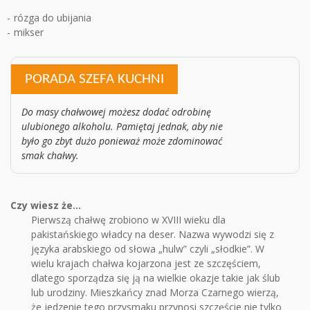
rózga do ubijania
mikser
PORADA SZEFA KUCHNI
Do masy chałwowej możesz dodać odrobinę
ulubionego alkoholu. Pamiętaj jednak, aby nie
było go zbyt dużo ponieważ może zdominować
smak chałwy.
Czy wiesz że...
Pierwszą chałwę zrobiono w XVIII wieku dla
pakistańskiego władcy na deser. Nazwa wywodzi się z
języka arabskiego od słowa „hulw” czyli „słodkie”. W
wielu krajach chałwa kojarzona jest ze szczęściem,
dlatego sporządza się ją na wielkie okazje takie jak ślub
lub urodziny. Mieszkańcy znad Morza Czarnego wierzą,
że jedzenie tego przysmaku przynosi szczęście nie tylko