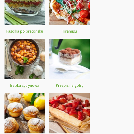
Fasolka po bretońsku
Tiramisu
Babka cytrynowa
Przepis na gofry