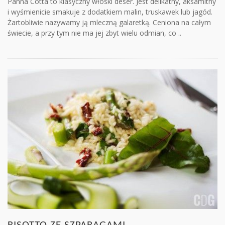
Panna Cotta to klasyczny włoski deser. Jest delikatny, aksamitny
i wyśmienicie smakuje z dodatkiem malin, truskawek lub jagód.
Żartobliwie nazywamy ją mleczną galaretką. Ceniona na całym
świecie, a przy tym nie ma jej zbyt wielu odmian, co ..