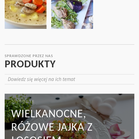
SPRAWDZONE PRZEZ NAS
PRODUKTY
Dowiedz się więcej na ich temat
2019/05/16
2019/04/18
2019/04/17
MIĘSO I KAPUSTA:
WIELKANOCNE,
MAKARON TAGLIATELLE
WYŚMIENITY DUET, Z
RÓŻOWE JAJKA Z
Z ZIELONYMI