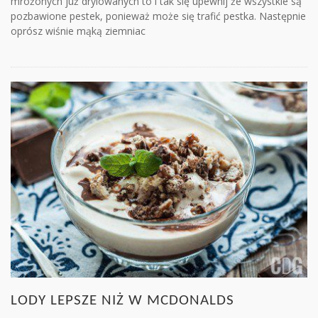
mrożonych już drylowanych to i tak się upewnij że wszystkie są
pozbawione pestek, ponieważ może się trafić pestka. Następnie
oprósz wiśnie mąką ziemniac
LODY LEPSZE NIŻ W MCDONALDS