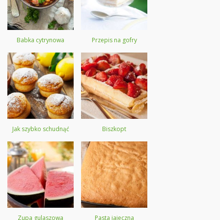
Babka cytrynowa
Przepis na gofry
Jak szybko schudnąć
Biszkopt
Zupa gulaszowa
Pasta jajeczna