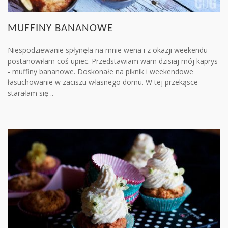
MUFFINY BANANOWE
Niespodziewanie spłynęła na mnie wena i z okazji weekendu
postanowiłam coś upiec. Przedstawiam wam dzisiaj mój kaprys
- muffiny bananowe. Doskonałe na piknik i weekendowe
łasuchowanie w zaciszu własnego domu. W tej przekąsce
starałam się ..