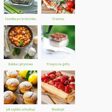
Fasolka po bretońsku
Tiramisu
Babka cytrynowa
Przepis na gofry
Jak szybko schudnąć
Biszkopt