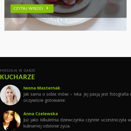
WYCZAROWAĆ WIELE
PARMEŃSKĄ
CZYTAJ WIĘCEJ
PYSZNYCH DAŃ
CZYTAJ WIĘCEJ
CZYTAJ WIĘCEJ
MIESZAJĄ W GARZE
KUCHARZE
Iwona Masternak
Jak sama o sobie mówi – Ivka. Jej pasją jest fotografia i
oczywiście gotowanie.
Anna Czelewska
Już jako kilkuletnia dziewczynka czynnie uczestniczyła w
kulinarnej odsłonie życia.