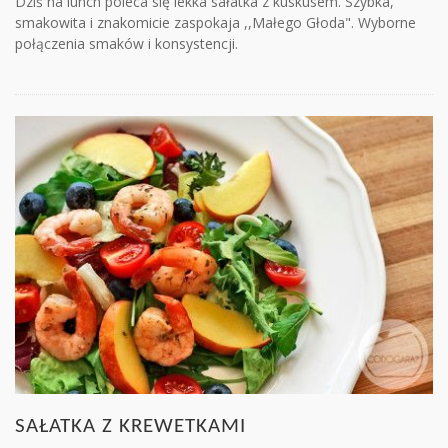
Dziś na lunch poleca się lekka sałatka z kuskusem. Szybka,
smakowita i znakomicie zaspokaja ,,Małego Głoda". Wyborne
połączenia smaków i konsystencji.
SAŁATKA Z KREWETKAMI