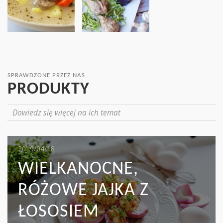
SPRAWDZONE PRZEZ NAS
PRODUKTY
Dowiedz się więcej na ich temat
2019/05/16
2019/04/18
2019/04/17
MIĘSO I KAPUSTA:
WIELKANOCNE,
MAKARON TAGLIATELLE
WYŚMIENITY DUET, Z
RÓŻOWE JAJKA Z
Z ZIELONYMI
KTÓREGO MOŻNA
ŁOSOSIEM
SZPARAGAMI I SZYNKĄ