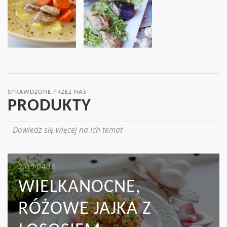
SPRAWDZONE PRZEZ NAS
PRODUKTY
Dowiedz się więcej na ich temat
2019/05/16
2019/04/18
2019/04/17
MIĘSO I KAPUSTA:
WIELKANOCNE,
MAKARON TAGLIATELLE
WYŚMIENITY DUET, Z
RÓŻOWE JAJKA Z
Z ZIELONYMI