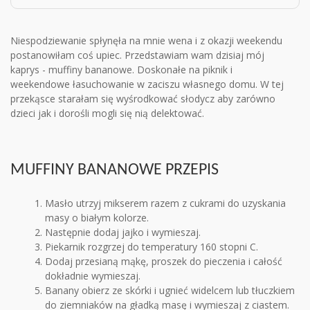
Niespodziewanie spłynęła na mnie wena i z okazji weekendu
postanowiłam coś upiec. Przedstawiam wam dzisiaj mój
kaprys - muffiny bananowe. Doskonałe na piknik i
weekendowe łasuchowanie w zaciszu własnego domu. W tej
przekąsce starałam się wyśrodkować słodycz aby zarówno
dzieci jak i dorośli mogli się nią delektować.
MUFFINY BANANOWE PRZEPIS
Masło utrzyj mikserem razem z cukrami do uzyskania
masy o białym kolorze.
Następnie dodaj jajko i wymieszaj.
Piekarnik rozgrzej do temperatury 160 stopni C.
Dodaj przesianą mąkę, proszek do pieczenia i całość
dokładnie wymieszaj.
Banany obierz ze skórki i ugnieć widelcem lub tłuczkiem
do ziemniaków na gładką masę i wymieszaj z ciastem.