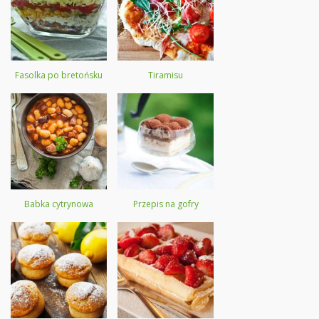
Fasolka po bretońsku
Tiramisu
Babka cytrynowa
Przepis na gofry