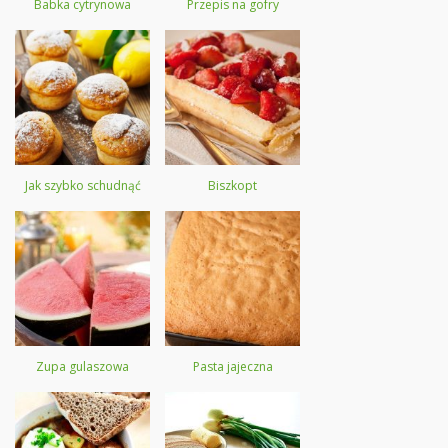
Babka cytrynowa
Przepis na gofry
Jak szybko schudnąć
Biszkopt
Zupa gulaszowa
Pasta jajeczna