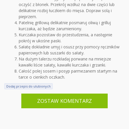
oczyść z błonek. Przekrój wzdłuż na dwie części lub
delikatnie rozbij łuczkiem do mięsa. Dopraw solą i
pieprzem.
Patelnię grillową delikatnie posmaruj oliwą i grilluj
kurczaka, aż będzie zarumieniony.
Kurczaka pozostaw do przestudzenia, a następnie
pokrój w ukośne paski.
Sałatę dokładnie umyj i osusz przy pomocy ręczników
papierowych lub suszarki do sałaty.
Na dużym talerzu rozkładaj porwane na mniejsze
kawałki liście sałaty, kawałki kurczaka i grzanki.
Całość polej sosem i posyp parmezanem startym na
tarce o cienkich oczkach.
Dodaj przepis do ulubionych
ZOSTAW KOMENTARZ