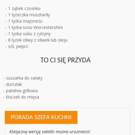
1 ząbek czosnku
1 łyżeczka musztardy
1 łyżka majonezu
1 łyżka sosu Worcestershire
1 łyżka soku z cytryny
8 łyżek oliwy z oliwek lub oleju
sól, pieprz
TO CI SIĘ PRZYDA
suszarka do sałaty
durszlak
patelnia grillowa
tłuczek do mięsa
PORADA SZEFA KUCHNI
Klasyczną wersję sałatki można urozmaicić