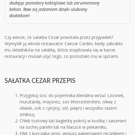
dodając pomidory koktajlowe lub zarumieniony
bekon. Baw się jedzeniem dzięki ulubiony
dodatkom!
Czy wiecie, że sałatka Cezar powstała przez przypadek?
Wymyślił ją włoski restaurator Caesar Cardini, kiedy zabrakło
mu składników na sałatkę, która znajdowała się w karcie
restauracji i musiał użyć tego, co pozostało mu w spiżarni.
SAŁATKA CEZAR PRZEPIS
Przygotuj sos: do pojemnika blendera wrzuć czosnek,
musztardę, majonez, sos Worcestershire, oliwę z
oliwek, sok z cytryny, sól, pieprz i wszystko razem
zmiksuj.
Chleb tostowy lub bagietkę pokrój w kostkę i zarumień
na suchej patelni lub na blaszce w piekarniku.
Filet z kurczaka umyj, wysusz papierowym ręcznikiem i