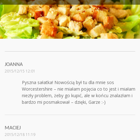
JOANNA
2015/12/15 12:01
Pyszna sałatka! Nowością był tu dla mnie sos
Worcestershire – nie miałam pojęcia co to jest i miałam
niezły problem, żeby go kupić, ale w końcu znalazłam i
bardzo mi posmakował – dzięki, Garze :-)
MACIEJ
2015/12/18 11:19