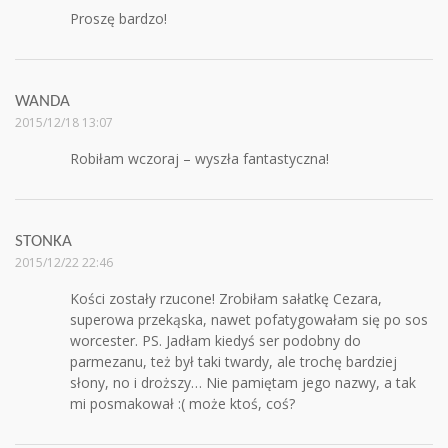
Proszę bardzo!
WANDA
2015/12/18 13:07
Robiłam wczoraj – wyszła fantastyczna!
STONKA
2015/12/22 22:46
Kości zostały rzucone! Zrobiłam sałatkę Cezara,
superowa przekąska, nawet pofatygowałam się po sos
worcester. PS. Jadłam kiedyś ser podobny do
parmezanu, też był taki twardy, ale trochę bardziej
słony, no i droższy… Nie pamiętam jego nazwy, a tak
mi posmakował :( może ktoś, coś?