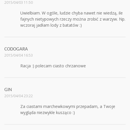
2015/04/03 11:50
Uwielbiam. W ogóle, ludzie chyba nawet nie wiedzą, ile
fajnych nietypowych rzeczy można zrobić z warzyw. Np.
wczoraj jadłam lody z batatów :)
CODOGARA
2015/04/04 16:53
Racja :) polecam ciasto chrzanowe
GIN
2015/04/04 23:22
Za ciastami marchewkowymi przepadam, a Twoje
wygląda niezwykle kusząco :)