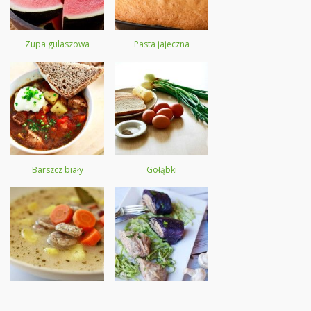
Zupa gulaszowa
Pasta jajeczna
Barszcz biały
Gołąbki