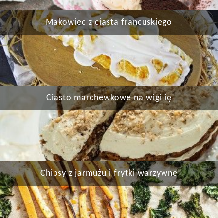
Makowiec z ciasta francuskiego
Ciasto marchewkowe na wigilię
Chipsy z jarmużu i frytki warzywne