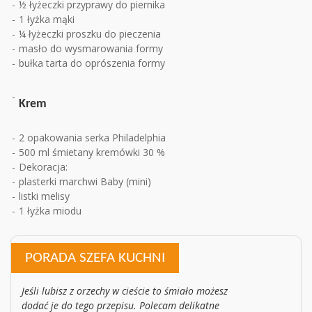
½ łyżeczki przyprawy do piernika
1 łyżka mąki
¼ łyżeczki proszku do pieczenia
masło do wysmarowania formy
bułka tarta do oprószenia formy
Krem
2 opakowania serka Philadelphia
500 ml śmietany kremówki 30 %
Dekoracja:
plasterki marchwi Baby (mini)
listki melisy
1 łyżka miodu
PORADA SZEFA KUCHNI
Jeśli lubisz z orzechy w cieście to śmiało możesz
dodać je do tego przepisu. Polecam delikatne