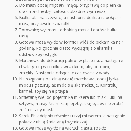
Do masy dodaj migdały, mąkę, przyprawę do piernika
oraz marchewkę i całość dokładnie wymieszaj.
Białka ubij na sztywno, a następnie delikatnie połącz z
masą przy użyciu szpatułki.
Torownicę wysmaruj odrobiną masła i oprósz bułka
tartą.
Gotową masę wyłóż w formie i włóż do piekarnika na 1
godzinę. Po godzinie ciasto wyciągnij z piekarnika i
odstaw, aby ostygło.
Marchewki do dekoracji pokrój w plasterki, a następnie
chwilę gotuj w rondlu z wrzątkiem, aby odrobinę
zmiękły. Następnie odsącz je całkowicie z wody.
Na rozgrzaną patelnię wrzuć marchewki, dodaj łyżkę
miodu i glazuruj, aż miód się skarmelizuje. Kontroluj
karmel, aby się nie przypalił.
Śmietanę wlej do pojemnika miksera lub miski i ubij na
sztywną masę. Nie miksuj jej zbyt długo, aby nie zrobić
ze śmietany masła.
Serek Philadelphia również utrzyj mikserem, a następnie
połącz z ubitą śmietaną i wymieszaj.
Gotową masę wyłóż na wierzch ciasta, rozłóż