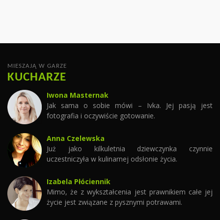
CZYTAJ WIĘCEJ
MIESZAJĄ W GARZE
KUCHARZE
Iwona Masternak
Jak sama o sobie mówi – Ivka. Jej pasją jest
fotografia i oczywiście gotowanie.
Anna Czelewska
Już jako kilkuletnia dziewczynka czynnie
uczestniczyła w kulinarnej odsłonie życia.
Izabela Płóciennik
Mimo, że z wykształcenia jest prawnikiem całe jej
życie jest związane z pysznymi potrawami.