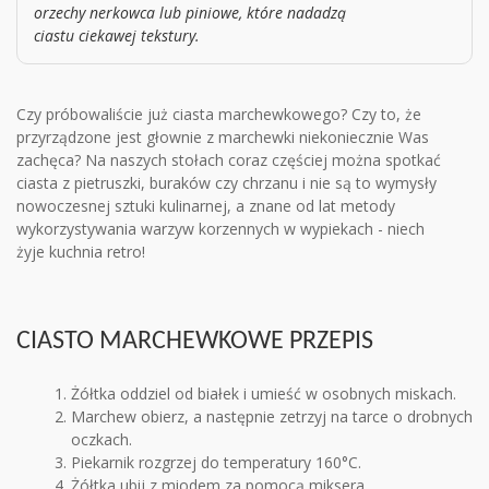
orzechy nerkowca lub piniowe, które nadadzą
ciastu ciekawej tekstury.
Czy próbowaliście już ciasta marchewkowego? Czy to, że
przyrządzone jest głownie z marchewki niekoniecznie Was
zachęca? Na naszych stołach coraz częściej można spotkać
ciasta z pietruszki, buraków czy chrzanu i nie są to wymysły
nowoczesnej sztuki kulinarnej, a znane od lat metody
wykorzystywania warzyw korzennych w wypiekach - niech
żyje kuchnia retro!
CIASTO MARCHEWKOWE PRZEPIS
Żółtka oddziel od białek i umieść w osobnych miskach.
Marchew obierz, a następnie zetrzyj na tarce o drobnych
oczkach.
Piekarnik rozgrzej do temperatury 160°C.
Żółtka ubij z miodem za pomocą miksera.