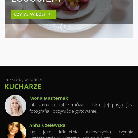
WYCZAROWAĆ WIELE
PARMEŃSKĄ
CZYTAJ WIĘCEJ
PYSZNYCH DAŃ
CZYTAJ WIĘCEJ
CZYTAJ WIĘCEJ
MIESZAJĄ W GARZE
KUCHARZE
Iwona Masternak
Jak sama o sobie mówi – Ivka. Jej pasją jest
fotografia i oczywiście gotowanie.
Anna Czelewska
Już jako kilkuletnia dziewczynka czynnie