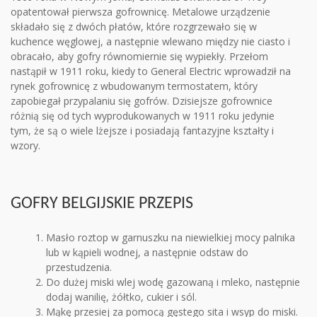
opatentował pierwsza gofrownicę. Metalowe urządzenie
składało się z dwóch płatów, które rozgrzewało się w
kuchence węglowej, a następnie wlewano między nie ciasto i
obracało, aby gofry równomiernie się wypiekły. Przełom
nastąpił w 1911 roku, kiedy to General Electric wprowadził na
rynek gofrownicę z wbudowanym termostatem, który
zapobiegał przypalaniu się gofrów. Dzisiejsze gofrownice
różnią się od tych wyprodukowanych w 1911 roku jedynie
tym, że są o wiele lżejsze i posiadają fantazyjne kształty i
wzory.
GOFRY BELGIJSKIE PRZEPIS
Masło roztop w garnuszku na niewielkiej mocy palnika
lub w kąpieli wodnej, a następnie odstaw do
przestudzenia.
Do dużej miski wlej wodę gazowaną i mleko, następnie
dodaj wanilię, żółtko, cukier i sól.
Mąkę przesiej za pomocą gęstego sita i wsyp do miski.