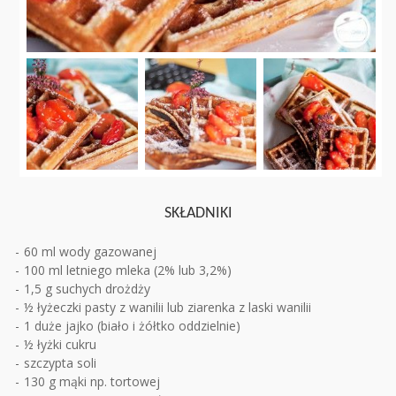
SKŁADNIKI
60 ml wody gazowanej
100 ml letniego mleka (2% lub 3,2%)
1,5 g suchych drożdży
½ łyżeczki pasty z wanilii lub ziarenka z laski wanilii
1 duże jajko (biało i żółtko oddzielnie)
½ łyżki cukru
szczypta soli
130 g mąki np. tortowej