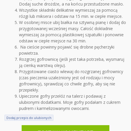
Dodaj suche drożdże, a na końcu przestudzone masło.
Wszystkie składniki delikatnie wymieszaj za pomocą
rózgi lub miksera i odstaw na 15 min. w ciepłe miejsce.
W osobnej misce ubij białka na sztywną pianę i dodaj do
przygotowanej wcześniej masy. Całość dokładnie
wymieszaj za pomocą plastikowej szpatułki i ponownie
odstaw w ciepłe miejsce na 30 min.
Na cieście powinny pojawić się drobne pęcherzyki
powietrza.
Rozgrzej gofrownicę (jeśli jest taka potrzeba, wysmaruj
ją cienką warstwą oleju).
Przygotowane ciasto wlewaj do rozgrzanej gofrownicy
(czas pieczenia uzależniony jest od rodzaju i mocy
gofrownicy), sprawdzaj co chwile gofry, aby się nie
przepiekły.
Upieczone gofry przełóż na talerz i podawaj z
ulubionymi dodatkami. Moje gofry podałam z cukrem
pudrem i karmelizowanymi owocami.
Dodaj przepis do ulubionych