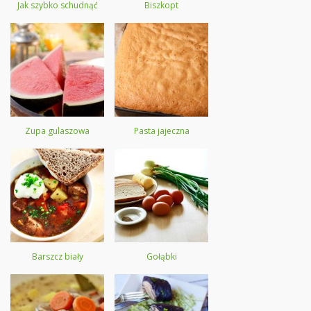
Jak szybko schudnąć
Biszkopt
Zupa gulaszowa
Pasta jajeczna
Barszcz biały
Gołąbki