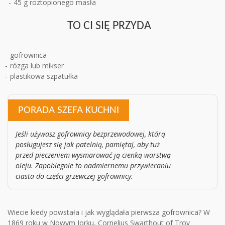
45 g roztopionego masła
TO CI SIĘ PRZYDA
gofrownica
rózga lub mikser
plastikowa szpatułka
PORADA SZEFA KUCHNI
Jeśli używasz gofrownicy bezprzewodowej, którą
posługujesz się jak patelnią, pamiętaj, aby tuż
przed pieczeniem wysmarować ją cienką warstwą
oleju. Zapobiegnie to nadmiernemu przywieraniu
ciasta do części grzewczej gofrownicy.
Wiecie kiedy powstała i jak wyglądała pierwsza gofrownica? W
1869 roku w Nowym Jorku, Cornelius Swarthout of Troy