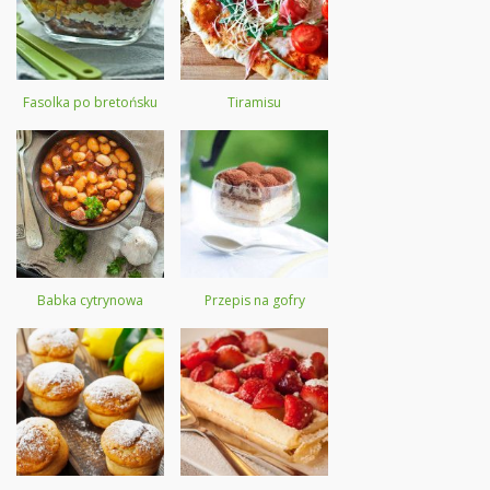
Fasolka po bretońsku
Tiramisu
Babka cytrynowa
Przepis na gofry