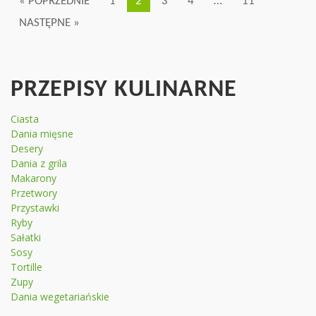
« POPRZEDNIE
1
2
3
4
…
11
NASTĘPNE »
PRZEPISY KULINARNE
Ciasta
Dania mięsne
Desery
Dania z grila
Makarony
Przetwory
Przystawki
Ryby
Sałatki
Sosy
Tortille
Zupy
Dania wegetariańskie