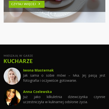
WYCZAROWAĆ WIELE
PARMEŃSKĄ
CZYTAJ WIĘCEJ
PYSZNYCH DAŃ
CZYTAJ WIĘCEJ
CZYTAJ WIĘCEJ
MIESZAJĄ W GARZE
KUCHARZE
Iwona Masternak
Jak sama o sobie mówi – Ivka. Jej pasją jest
fotografia i oczywiście gotowanie.
Anna Czelewska
Już jako kilkuletnia dziewczynka czynnie
uczestniczyła w kulinarnej odsłonie życia.