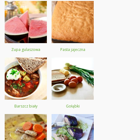
Zupa gulaszowa
Pasta jajeczna
Barszcz biały
Gołąbki