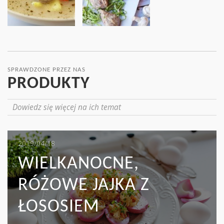
SPRAWDZONE PRZEZ NAS
PRODUKTY
Dowiedz się więcej na ich temat
2019/05/16
2019/04/18
2019/04/17
MIĘSO I KAPUSTA:
WIELKANOCNE,
MAKARON TAGLIATELLE
WYŚMIENITY DUET, Z
RÓŻOWE JAJKA Z
Z ZIELONYMI
KTÓREGO MOŻNA
ŁOSOSIEM
SZPARAGAMI I SZYNKĄ