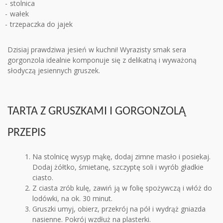
stolnica
wałek
trzepaczka do jajek
Dzisiaj prawdziwa jesień w kuchni! Wyrazisty smak sera
gorgonzola idealnie komponuje się z delikatną i wyważoną
słodyczą jesiennych gruszek.
TARTA Z GRUSZKAMI I GORGONZOLĄ
PRZEPIS
Na stolnicę wysyp mąkę, dodaj zimne masło i posiekaj.
Dodaj żółtko, śmietanę, szczyptę soli i wyrób gładkie
ciasto.
Z ciasta zrób kulę, zawiń ją w folię spożywczą i włóż do
lodówki, na ok. 30 minut.
Gruszki umyj, obierz, przekrój na pół i wydrąż gniazda
nasienne. Pokrój wzdłuż na plasterki.