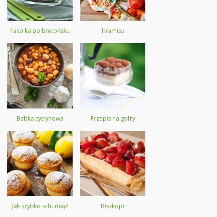
Fasolka po bretońsku
Tiramisu
Babka cytrynowa
Przepis na gofry
Jak szybko schudnąć
Biszkopt