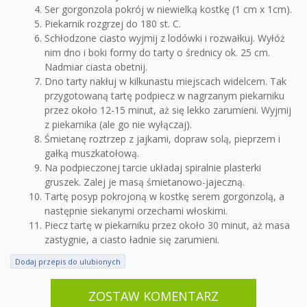
Ser gorgonzola pokrój w niewielką kostkę (1 cm x 1cm).
Piekarnik rozgrzej do 180 st. C.
Schłodzone ciasto wyjmij z lodówki i rozwałkuj. Wyłóż
nim dno i boki formy do tarty o średnicy ok. 25 cm.
Nadmiar ciasta obetnij.
Dno tarty nakłuj w kilkunastu miejscach widelcem. Tak
przygotowaną tartę podpiecz w nagrzanym piekarniku
przez około 12-15 minut, aż się lekko zarumieni. Wyjmij
z piekarnika (ale go nie wyłączaj).
Śmietanę roztrzep z jajkami, dopraw solą, pieprzem i
gałką muszkatołową.
Na podpieczonej tarcie układaj spiralnie plasterki
gruszek. Zalej je masą śmietanowo-jajeczną.
Tartę posyp pokrojoną w kostkę serem gorgonzolą, a
następnie siekanymi orzechami włoskimi.
Piecz tartę w piekarniku przez około 30 minut, aż masa
zastygnie, a ciasto ładnie się zarumieni.
Dodaj przepis do ulubionych
ZOSTAW KOMENTARZ