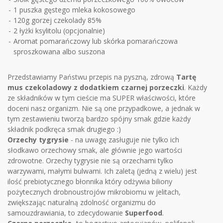
1 puszka gęstego mleka kokosowego
120g gorzej czekolady 85%
2 łyżki ksylitolu (opcjonalnie)
Aromat pomarańczowy lub skórka pomarańczowa
sproszkowana albo suszona
Przedstawiamy Państwu przepis na pyszną, zdrową
Tartę
mus czekoladowy z dodatkiem czarnej porzeczki
. Każdy
ze składników w tym cieście ma SUPER właściwości, które
doceni nasz organizm. Nie są one przypadkowe, a jednak w
tym zestawieniu tworzą bardzo spójny smak gdzie każdy
składnik podkręca smak drugiego :)
Orzechy tygrysie
- na uwagę zasługuje nie tylko ich
słodkawo orzechowy smak, ale głównie jego wartości
zdrowotne. Orzechy tygrysie nie są orzechami tylko
warzywami, małymi bulwami. Ich zaletą (jedną z wielu) jest
ilość prebiotycznego błonnika który odżywia biliony
pożytecznych drobnoustrojów mikrobiomu w jelitach,
zwiększając naturalną zdolność organizmu do
samouzdrawiania, to zdecydowanie
Superfood
.