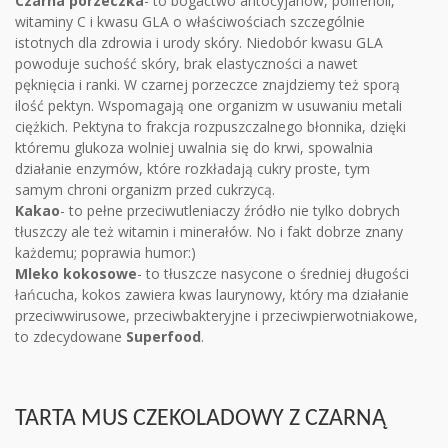
Czarna porzeczka
- to bogactwo antocyjanów, polifenoli,
witaminy C i kwasu GLA o właściwościach szczególnie
istotnych dla zdrowia i urody skóry. Niedobór kwasu GLA
powoduje suchość skóry, brak elastyczności a nawet
pęknięcia i ranki. W czarnej porzeczce znajdziemy też sporą
ilość pektyn. Wspomagają one organizm w usuwaniu metali
ciężkich. Pektyna to frakcja rozpuszczalnego błonnika, dzięki
któremu glukoza wolniej uwalnia się do krwi, spowalnia
działanie enzymów, które rozkładają cukry proste, tym
samym chroni organizm przed cukrzycą.
Kakao
- to pełne przeciwutleniaczy źródło nie tylko dobrych
tłuszczy ale też witamin i minerałów. No i fakt dobrze znany
każdemu; poprawia humor:)
Mleko kokosowe
- to tłuszcze nasycone o średniej długości
łańcucha, kokos zawiera kwas laurynowy, który ma działanie
przeciwwirusowe, przeciwbakteryjne i przeciwpierwotniakowe,
to zdecydowane
Superfood
.
TARTA MUS CZEKOLADOWY Z CZARNĄ