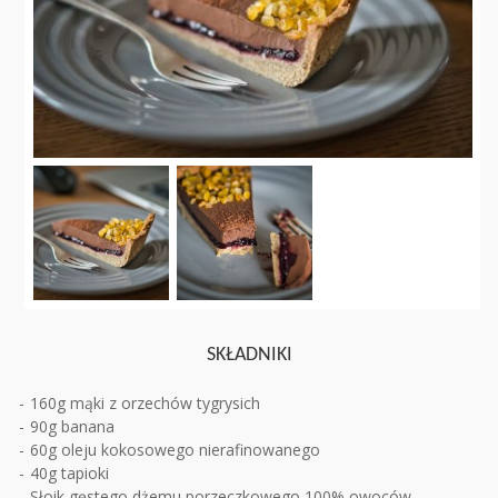
SKŁADNIKI
160g mąki z orzechów tygrysich
90g banana
60g oleju kokosowego nierafinowanego
40g tapioki
Słoik gęstego dżemu porzeczkowego 100% owoców