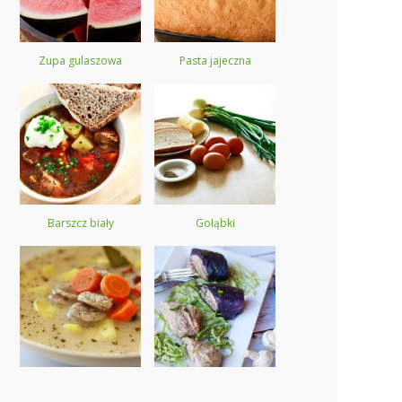
Zupa gulaszowa
Pasta jajeczna
Barszcz biały
Gołąbki