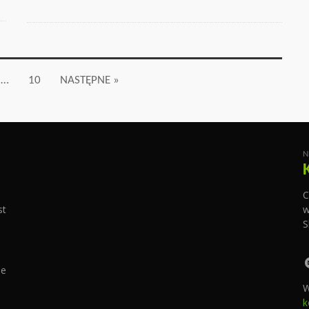
…
10
NASTĘPNE »
N
C
st
w
S
ie
W
k