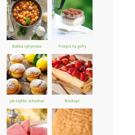
Babka cytrynowa
Przepis na gofry
Jak szybko schudnąć
Biszkopt