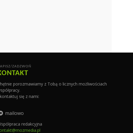
APISZ/ZADZWOŃ
KONTAKT
hętnie porozmawiamy z Tobą o licznych możliwościach
spółpracy.
kontaktuj się z nami:
mailowo
spółpraca redakcyjna
ontakt@mozmedia.pl