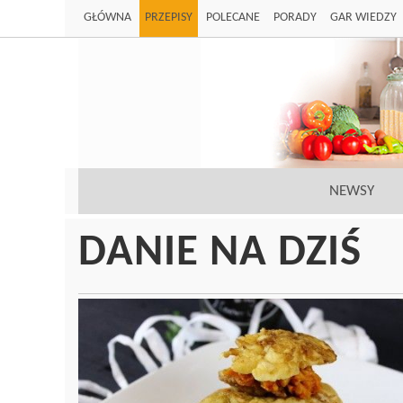
GŁÓWNA
PRZEPISY
POLECANE
PORADY
GAR WIEDZY
NEWSY
DANIE NA DZIŚ