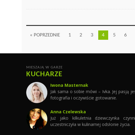
« POPRZEDNIE
1
2
3
4
5
6
MIESZAJĄ W GARZE
KUCHARZE
Iwona Masternak
Jak sama o sobie mówi – Ivka. Jej pasją je
fotografia i oczywiście gotowanie.
Anna Czelewska
Już jako kilkuletnia dziewczynka czynn
uczestniczyła w kulinarnej odsłonie życia.