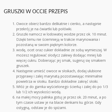
GRUSZKI W OCCIE PRZEPIS
Owoce obierz bardzo delikatnie i cienko, a następnie
przekrój je na ćwiartki lub połówki.
Gruszki namocz w lodowatej wodzie przez ok. 10 minut.
Dzięki temu nie ściemnieją w trakcie marynowania i
pozostaną w swoim pięknym kolorze.
wodę, ocet oraz cukier dokładnie ze sobą wymieszaj. W
możesz regulować słodycz zalewy dodając mniej lub
więcej cukru. Dobierając jej smak, sugeruj się smakiem
gruszek.
Następnie umieść owoce w słoikach, dodaj ulubione
przyprawy i zalej marynatą pozostawiając minimalnie
powietrza w słoiku. Bardzo dokładnie zakręć słoiki.
Włóż je do garnka wyścielonego ścierką i zalej do po 1/3
lub 1/2 ich wysokości wodą.
na małej mocy palnika gotuj je przez ok. 20 minut, a po
tym czasie ustaw je na blacie denkami ku górze. Gdy
ostygną, odstaw je do spiżarni.