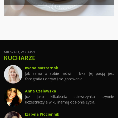
PYSZNYCH DAŃ
CZYTAJ WIĘCEJ
CZYTAJ WIĘCEJ
MIESZAJĄ W GARZE
KUCHARZE
Iwona Masternak
Jak sama o sobie mówi – Ivka. Jej pasją jest
fotografia i oczywiście gotowanie.
Anna Czelewska
Już jako kilkuletnia dziewczynka czynnie
uczestniczyła w kulinarnej odsłonie życia.
Izabela Płóciennik