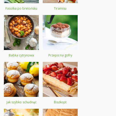
Fasolka po bretońsku
Tiramisu
Babka cytrynowa
Przepis na gofry
Jak szybko schudnąć
Biszkopt