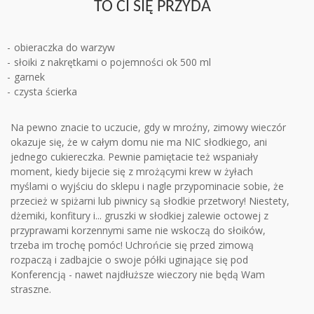
TO CI SIĘ PRZYDA
obieraczka do warzyw
słoiki z nakrętkami o pojemności ok 500 ml
garnek
czysta ścierka
Na pewno znacie to uczucie, gdy w mroźny, zimowy wieczór
okazuje się, że w całym domu nie ma NIC słodkiego, ani
jednego cukiereczka. Pewnie pamiętacie też wspaniały
moment, kiedy bijecie się z mrożącymi krew w żyłach
myślami o wyjściu do sklepu i nagle przypominacie sobie, że
przecież w spiżarni lub piwnicy są słodkie przetwory! Niestety,
dżemiki, konfitury i... gruszki w słodkiej zalewie octowej z
przyprawami korzennymi same nie wskoczą do słoików,
trzeba im trochę pomóc! Uchrońcie się przed zimową
rozpaczą i zadbajcie o swoje półki uginające się pod
Konferencją - nawet najdłuższe wieczory nie będą Wam
straszne.