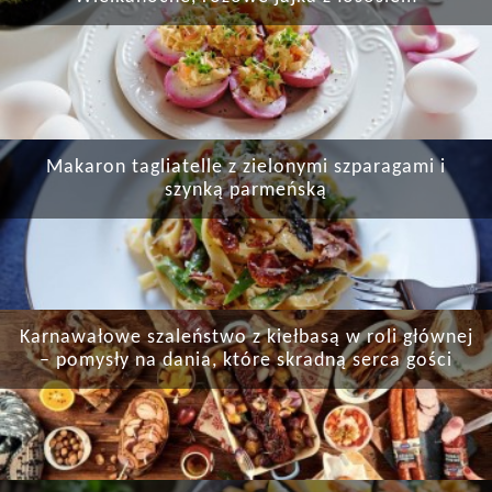
Makaron tagliatelle z zielonymi szparagami i
szynką parmeńską
Karnawałowe szaleństwo z kiełbasą w roli głównej
– pomysły na dania, które skradną serca gości