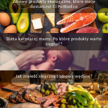
Zdrowe produkty ekologiczne, które może
dostarczyć Ci PolBioEco
Dieta karmiącej mamy. Po które produkty warto
sięgnąć?
Jak znaleźć smaczną i zdrową wędlinę?