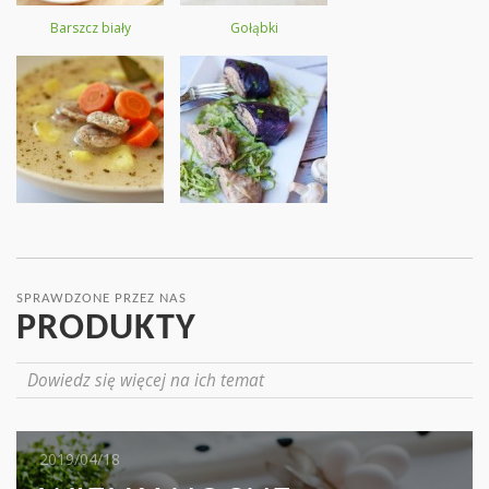
Barszcz biały
Gołąbki
SPRAWDZONE PRZEZ NAS
PRODUKTY
Dowiedz się więcej na ich temat
2019/05/16
2019/04/18
2019/04/17