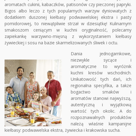
aromatach cukinii, kabaczków, patisonów czy pieczonej papryki.
Bigos albo leczo z tych popularnych warzyw dyniowatych z
dodatkiem duszonej kiełbasy podwawelskiej ekstra i pasty
pomidorowej, to niewątpliwie strzał w dziesiątkę! Kulinarnym
smakoszom ceniącym w kuchni oryginalność, polecamy
zapiekankę warzywno-mięsną z wykorzystaniem kiełbasy
żywieckiej i sosu na bazie skarmelizowanych śliwek i octu.
Dania jednogarnkowe,
niezwykle sycące i
aromatyczne to wyróżnik
kuchni kresów wschodnich.
Unikatowość tych dań, ich
regionalna specyfika, a także
bogactwo smaków i
aromatów stanowi najwyższą,
autentyczną i wyjątkową
wartość tych okolic. A do
rozpoznawalnych produktów
należą właśnie kampanijne
kiełbasy: podwawelska ekstra, żywiecka i krakowska sucha.