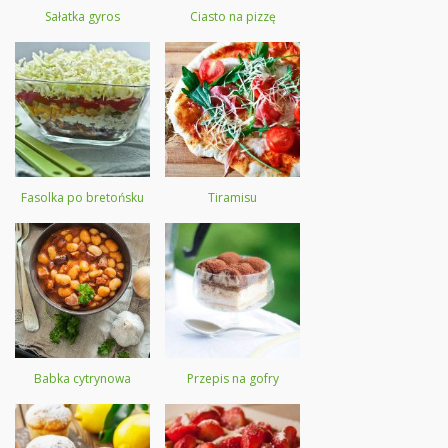
Sałatka gyros
Ciasto na pizzę
Fasolka po bretońsku
Tiramisu
Babka cytrynowa
Przepis na gofry