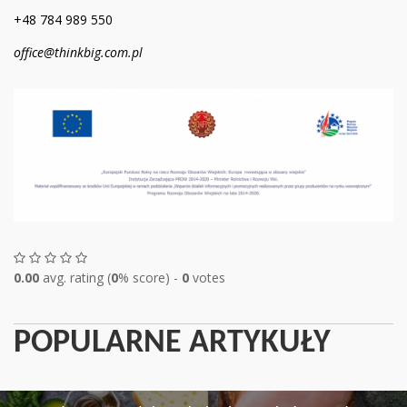
+48 784 989 550
office@thinkbig.com.pl
0.00
avg. rating (
0
% score) -
0
votes
POPULARNE ARTYKUŁY