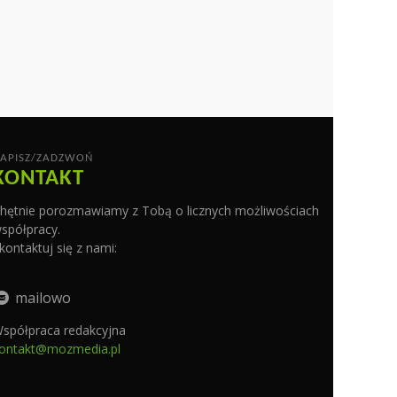
APISZ/ZADZWOŃ
KONTAKT
hętnie porozmawiamy z Tobą o licznych możliwościach
spółpracy.
kontaktuj się z nami:
mailowo
spółpraca redakcyjna
ontakt@mozmedia.pl