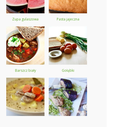
Zupa gulaszowa
Pasta jajeczna
Barszcz biały
Gołąbki