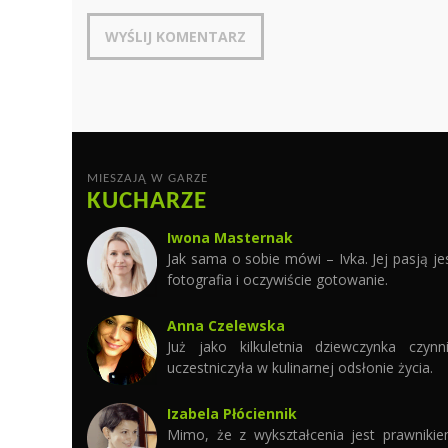
MIESZAJĄ W GARZE
KUCHARZE
Iwona Masternak
Jak sama o sobie mówi – Ivka. Jej pasją je
fotografia i oczywiście gotowanie.
Anna Czelewska
Już jako kilkuletnia dziewczynka czynn
uczestniczyła w kulinarnej odsłonie życia.
Izabela Płóciennik
Mimo, że z wykształcenia jest prawniki