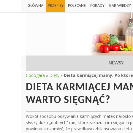
GŁÓWNA
PRZEPISY
POLECANE
PORADY
GAR WIEDZY
NEWSY
Codogara
»
Diety
»
Dieta karmiącej mamy. Po które
DIETA KARMIĄCEJ MA
WARTO SIĘGNĄĆ?
Wokół sposobu odżywiania karmiących matek narosło w
słyszy dużo „dobrych” rad, które zakazują im sięgania
powinna zrozumieć, że prawidłowo zbilansowana dieta 