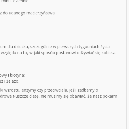
minut dziennie.
cz do udanego macierzyństwa.
u
m dla dziecka, szczególnie w pierwszych tygodniach życia.
z względu na to, w jaki sposób postanowi odżywiać się kobieta.
owy i biotyna;
z i żelazo.
i wzrostu, enzymy czy przeciwciała. Jeśli zadbamy o
rowe tłuszcze dietę, nie musimy się obawiać, że nasz pokarm