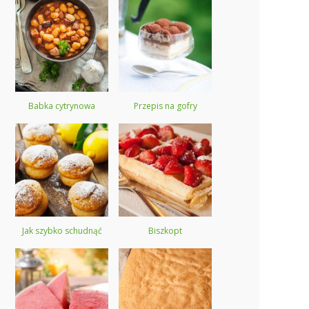
Babka cytrynowa
Przepis na gofry
Jak szybko schudnąć
Biszkopt