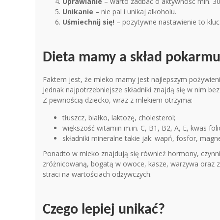
Uprawianie
– warto zadbać o aktywność min. 30 
Unikani
e
– nie pal i unikaj alkoholu.
Uśmiechnij się!
– pozytywne nastawienie to klu
Dieta mamy a skład pokarm
Faktem jest, że mleko mamy jest najlepszym pożywienie
Jednak najpotrzebniejsze składniki znajdą się w nim be
Z pewnością dziecko, wraz z mlekiem otrzyma:
tłuszcz, białko, laktozę, cholesterol;
większość witamin m.in. C, B1, B2, A, E, kwas foli
składniki mineralne takie jak: wapń, fosfor, magne
Ponadto w mleko znajdują się również hormony, czynnik
zróżnicowaną, bogatą w owoce, kasze, warzywa oraz zd
straci na wartościach odżywczych.
Czego lepiej unikać?