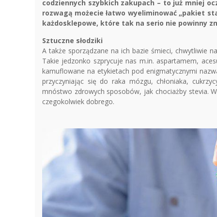
codziennych szybkich zakupach – to już mniej o
rozwagą możecie łatwo wyeliminować „pakiet st
każdosklepowe, które tak na serio nie powinny zn
Sztuczne słodziki
A także sporządzane na ich bazie śmieci, chwytliwie n
Takie jedzonko szprycuje nas m.in. aspartamem, aces
kamuflowane na etykietach pod enigmatycznymi nazwa
przyczyniając się do raka mózgu, chłoniaka, cukrzycy
mnóstwo zdrowych sposobów, jak chociażby stevia. W
czegokolwiek dobrego.