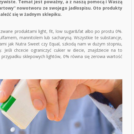
czywiste. Temat jest poważny, a z naszą pomocą i Waszą
artowy” nowotworu ze swojego jadłospisu. Oto produkty
aleźć się w żadnym sklepiku.
azwane produktami light, fit, low sugar&fat albo po prostu 0%.
ulfamem, mannitolem lub sacharyną. Wszystkie te substancje,
mi jak Nutra Sweet czy Equal, szkodą nam w dużym stopniu,
. Jeśli chcecie ograniczyć cukier w diecie, znajdziecie na to
 przypadku sklepowych lightów, 0% równa się zerowa wartość