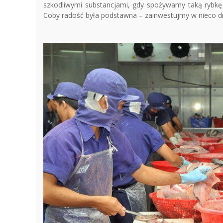
szkodliwymi substancjami, gdy spożywamy taką rybkę
Coby radość była podstawna – zainwestujmy w nieco dr