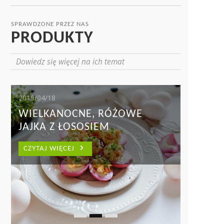
SPRAWDZONE PRZEZ NAS
PRODUKTY
Dowiedz się więcej na ich temat
2019/04/18
WIELKANOCNE, RÓŻOWE
JAJKA Z ŁOSOSIEM
CZYTAJ WIĘCEJ