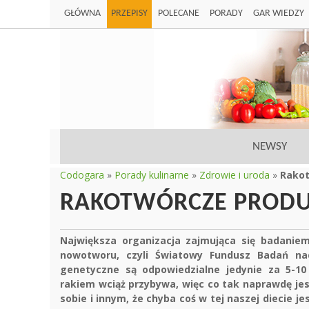
GŁÓWNA
PRZEPISY
POLECANE
PORADY
GAR WIEDZY
NEWSY
Codogara
»
Porady kulinarne
»
Zdrowie i uroda
»
Rakot
RAKOTWÓRCZE PROD
Największa organizacja zajmująca się badanie
nowotworu, czyli Światowy Fundusz Badań na
genetyczne są odpowiedzialne jedynie za 5-1
rakiem wciąż przybywa, więc co tak naprawdę j
sobie i innym, że chyba coś w tej naszej diecie j