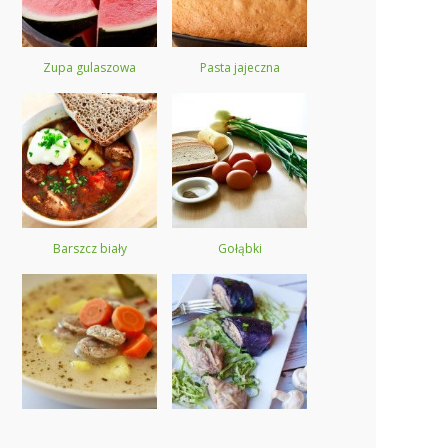
Zupa gulaszowa
Pasta jajeczna
Barszcz biały
Gołąbki