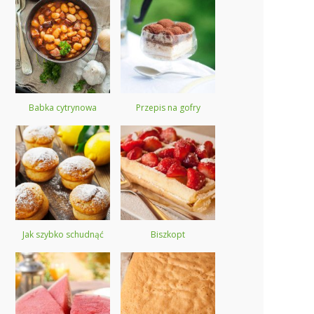
Babka cytrynowa
Przepis na gofry
Jak szybko schudnąć
Biszkopt