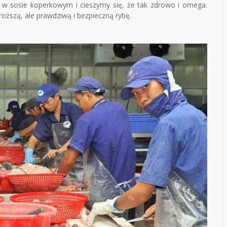
 w sosie koperkowym i cieszymy się, że tak zdrowo i omega.
oższą, ale prawdziwą i bezpieczną rybę.