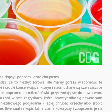
są chipsy i popcorn, które chrupiemy
edzą, że to niezbyt zdrowe, ale mamy gorszą wiadomość: te
ki i środki konserwujące, którymi nadmuchane są szeleszczące
nie popcornu do mikrofalówki, przyczyniają się do nowotworu
zu i soli w tych zagryzkach, której powstydziłby się pewnie sam
r niezdrowego podjadania – lepiej chrupać orzechy albo zrobić
Ewentualnie kupić luźne ziarna kukurydzy i zpopcornić je na