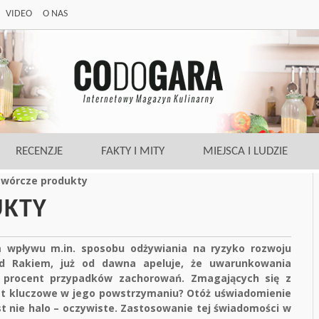
VIDEO
O NAS
RECENZJE
FAKTY I MITY
MIEJSCA I LUDZIE
wórcze produkty
UKTY
m wpływu m.in. sposobu odżywiania na ryzyko rozwoju
d Rakiem, już od dawna apeluje, że uwarunkowania
0 procent przypadków zachorowań. Zmagających się z
est kluczowe w jego powstrzymaniu? Otóż uświadomienie
est nie halo – oczywiste. Zastosowanie tej świadomości w