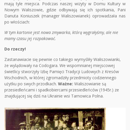
mają tyle miejsca. Podczas naszej wizyty w Domu Kultury w
Nowym Waliszowie, gdzie odbywają się ich spotkania, Pani
Danuta Koniuszek (manager Waliszowianek) oprowadzała nas
po włościach:
W tym kartonie jest nowa zmywarka, którą wygrałyśmy, ale nie
mamy czasu jej rozpakować.
Do rzeczy!
Zastanawiacie się pewnie co takiego wymyśliły Waliszowianki,
że wylądowały na Codogara. We wspomnianej miejscowej
świetlicy stworzyły Izbę Pamięci Tradycji Ludowych z Kresów
Wschodnich, w której zgromadziły przedmioty codziennego
użytku po swych przodkach.
Ważne:
Waliszowianie są
przesiedleńcami i spadkobiercami przesiedleńców (1945r.) ze
znajdującej się dziś na Ukrainie wsi Tarnowica Polna.