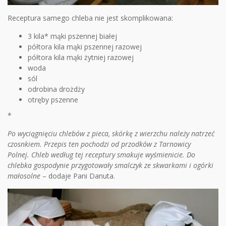
Receptura samego chleba nie jest skomplikowana:
3 kila* mąki pszennej białej
półtora kila mąki pszennej razowej
półtora kila mąki żytniej razowej
woda
sól
odrobina drożdży
otręby pszenne
*
Po wyciągnięciu chlebów z pieca, skórkę z wierzchu należy natrzeć
czosnkiem. Przepis ten pochodzi od przodków z Tarnowicy
Polnej. Chleb według tej receptury smakuje wyśmienicie. Do
chlebka gospodynie przygotowały smalczyk ze skwarkami i ogórki
małosolne
– dodaje Pani Danuta.