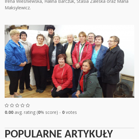
Irena Wieśniewska, Halina Barczuk, Stasia Zaleska oraz Maria
Maksylewicz.
0.00
avg. rating (
0
% score) -
0
votes
POPULARNE ARTYKUŁY