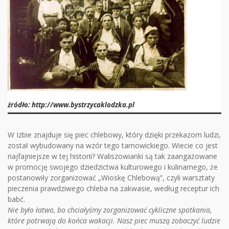
źródło: http://www.bystrzycaklodzka.pl
W Izbie znajduje się piec chlebowy, który dzięki przekazom ludzi,
został wybudowany na wzór tego tarnowickiego. Wiecie co jest
najfajniejsze w tej historii? Waliszowianki są tak zaangażowane
w promocję swojego dziedzictwa kulturowego i kulinarnego, że
postanowiły zorganizować „Wioskę Chlebową”, czyli warsztaty
pieczenia prawdziwego chleba na zakwasie, według receptur ich
babć.
Nie było łatwo, bo chciałyśmy zorganizować cykliczne spotkania,
które potrwają do końca wakacji. Nasz piec muszą zobaczyć ludzie