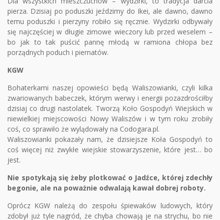
Dla wszystkich mieszczuchów – wydzirki, to tradycja darcia
pierza. Dzisiaj po poduszki jeździmy do Ikei, ale dawno, dawno
temu poduszki i pierzyny robiło się ręcznie. Wydzirki odbywały
się najczęściej w długie zimowe wieczory lub przed weselem –
bo jak to tak puścić pannę młodą w ramiona chłopa bez
porządnych poduch i piernatów.
KGW
Bohaterkami naszej opowieści będą Waliszowianki, czyli kilka
zwariowanych babeczek, którym werwy i energii pozazdrościłby
dzisiaj co drugi nastolatek. Tworzą Koło Gospodyń Wiejskich w
niewielkiej miejscowości Nowy Waliszów i w tym roku zrobiły
coś, co sprawiło że wylądowały na Codogara.pl.
Waliszowianki pokazały nam, że dzisiejsze Koła Gospodyń to
coś więcej niż zwykłe wiejskie stowarzyszenie, które jest… bo
jest.
Nie spotykają się żeby plotkować o Jadźce, której zdechły
begonie, ale na poważnie odwalają kawał dobrej roboty.
Oprócz KGW należą do zespołu śpiewaków ludowych, który
zdobył już tyle nagród, że chyba chowają je na strychu, bo nie