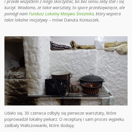
i przede wszystkim z niego skorzystać, bo bez sensu żeby stał i się
kurzył. Wiadomo, że takie warsztaty, to spore przedsięwzięcie, ale
pomógł nam
Fundusz Lokalny Masywu Śnieżnika
, który wspiera
takie lokalne inicjatywy
– mówi Danuta Koniuszek.
Udało się. 30 czerwca odbyły się pierwsze warsztaty, które
poprowadził lokalny piekarz. O recepturę i sam proces wypieku
zadbały Waliszowianki, które dodają: