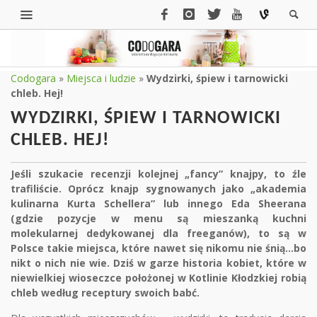
Codogara
»
Miejsca i ludzie
»
Wydzirki, śpiew i tarnowicki
chleb. Hej!
WYDZIRKI, ŚPIEW I TARNOWICKI
CHLEB. HEJ!
Jeśli szukacie recenzji kolejnej „fancy” knajpy, to źle
trafiliście. Oprócz knajp sygnowanych jako „akademia
kulinarna Kurta Schellera” lub innego Eda Sheerana
(gdzie pozycje w menu są mieszanką kuchni
molekularnej dedykowanej dla freeganów), to są w
Polsce takie miejsca, które nawet się nikomu nie śnią…bo
nikt o nich nie wie. Dziś w garze historia kobiet, które w
niewielkiej wioseczce położonej w Kotlinie Kłodzkiej robią
chleb według receptury swoich babć.