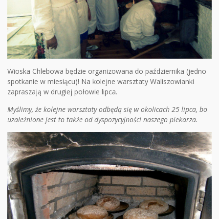
Wioska Chlebowa będzie organizowana do października (jedno
spotkanie w miesiącu)! Na kolejne warsztaty Waliszowianki
zapraszają w drugiej połowie lipca.
Myślimy, że kolejne warsztaty odbędą się w okolicach 25 lipca, bo
uzależnione jest to także od dyspozycyjności naszego piekarza.