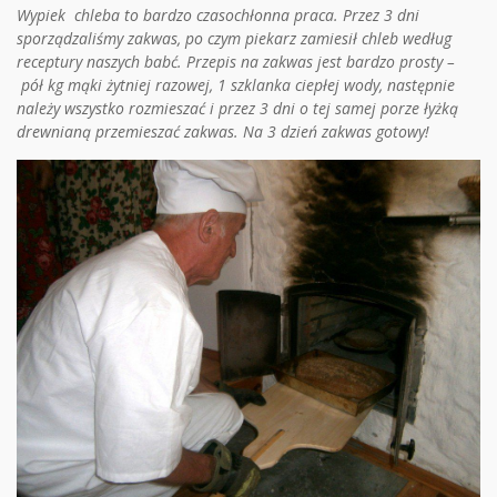
Wypiek chleba to bardzo czasochłonna praca. Przez 3 dni
sporządzaliśmy zakwas, po czym piekarz zamiesił chleb według
receptury naszych babć. Przepis na zakwas jest bardzo prosty –
pół kg mąki żytniej razowej, 1 szklanka ciepłej wody, następnie
należy wszystko rozmieszać i przez 3 dni o tej samej porze łyżką
drewnianą przemieszać zakwas.
Na 3 dzień zakwas gotowy!