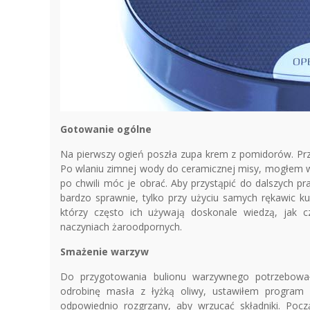
Gotowanie ogólne
Na pierwszy ogień poszła zupa krem z pomidorów. Prz
Po wlaniu zimnej wody do ceramicznej misy, mogłem wr
po chwili móc je obrać. Aby przystąpić do dalszych p
bardzo sprawnie, tylko przy użyciu samych rękawic k
którzy często ich używają doskonale wiedzą, jak c
naczyniach żaroodpornych.
Smażenie warzyw
Do przygotowania bulionu warzywnego potrzebował
odrobinę masła z łyżką oliwy, ustawiłem program „
odpowiednio rozgrzany, aby wrzucać składniki. Po