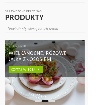
SPRAWDZONE PRZEZ NAS
PRODUKTY
Dowiedz się więcej na ich temat
2019/04/18
WIELKANOCNE, RÓŻOWE
JAJKA Z ŁOSOSIEM
CZYTAJ WIĘCEJ