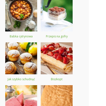
Babka cytrynowa
Przepis na gofry
Jak szybko schudnąć
Biszkopt