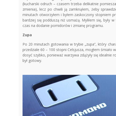
(kucharski odruch – czasem trzeba delikatnie pomieszać
zmienia), lecz po chwili ją zamknąłem, żeby sprawdzi
minutach otworzyłem i byłem zaskoczony stopniem p
bardziej się podduszą niż usmażą. Myliłem się, były 
czas na dodanie pomidorów i zmianę programu.
Zupa
Po 20 minutach gotowania w trybie „zupa”, który char
przedziale 60 – 100 stopni Celsjusza, mogłem śmiało wy
dosyć szybko, ponieważ warzywa zdążyły się idealnie ro
był gotowy.