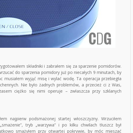
ygotowałem składniki i zabrałem się za sparzenie pomidorów.
zucać do sparzenia pomidory już po niecałych 9 minutach, by
rac musiałem wyjąć misę i wylać wodę. Ta operacja przebiegła
uchennych. Nie było żadnych problemów, a przecież ci z Was,
zasem ciężko się nimi operuje – zwłaszcza przy szklanych
em najpierw podsmażonej startej włoszczyzny. Wrzuciłem
smażenie”, tryb „warzywa” i po kilku chwilach tłuszcz był
czątkowo smażyłem przy otwartej pokrywie, by móc mieszać