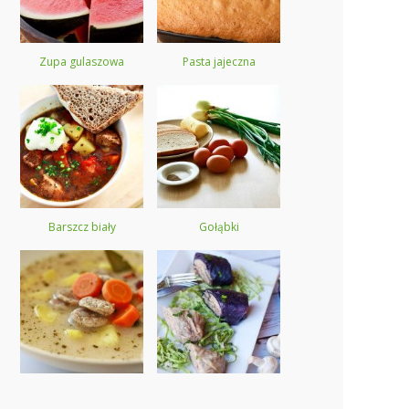
Zupa gulaszowa
Pasta jajeczna
Barszcz biały
Gołąbki