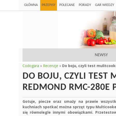
GŁÓWNA
PRZEPISY
POLECANE
PORADY
GAR WIEDZY
NEWSY
Codogara
»
Recenzje
»
Do boju, czyli test mulitco
DO BOJU, CZYLI TEST
REDMOND RMC-280E 
Gotuje, piecze oraz smaży na prawie wszyst
kuchniach spotkać można sprzęt typu Multicooker
się równolegle innymi obowiązkami. Przetestow