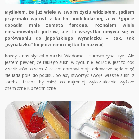
Myślałem, że już wiele w swoim życiu widziałem. Jadłem
przysmaki wprost z kuchni molekularnej, a w Egipcie
dopadła mnie zemsta faraona. Poznałem wiele
niesamowitych potraw, ale to wszystko umywa się w
porównaniu do japońskiego wynalazku – tak, tak
„wynalazku” bo jedzeniem ciężko to nazwać.
Każdy z nas słyszał o
sushi
. Wiadomo – surowa ryba i ryż. Ale
jestem pewien, że takiego sushi w życiu nie jedliście. Jest to coś
z serii: zrób to sam. A zatem domowi majsterkowicze będą mięć
nie lada pole do popisu, bo aby stworzyć swoje własne sushi z
torebki, trzeba by mieć co najmniej wykształcenie wyższe
chemiczne lub techniczne.