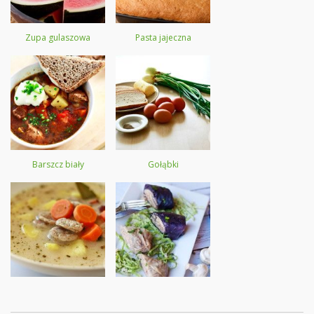
Zupa gulaszowa
Pasta jajeczna
Barszcz biały
Gołąbki