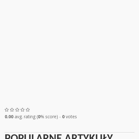
0.00
avg. rating (
0
% score) -
0
votes
POPULARNE ARTYKUŁY