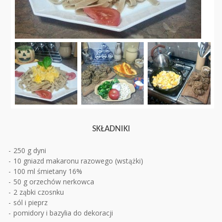
SKŁADNIKI
250 g dyni
10 gniazd makaronu razowego (wstążki)
100 ml śmietany 16%
50 g orzechów nerkowca
2 ząbki czosnku
sól i pieprz
pomidory i bazylia do dekoracji