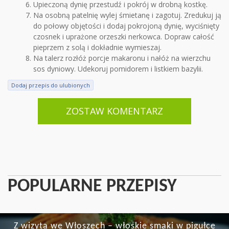
Upieczoną dynię przestudź i pokrój w drobną kostkę.
Na osobną patelnię wylej śmietanę i zagotuj. Zredukuj ją
do połowy objętości i dodaj pokrojoną dynię, wyciśnięty
czosnek i uprażone orzeszki nerkowca. Dopraw całość
pieprzem z solą i dokładnie wymieszaj.
Na talerz rozłóż porcje makaronu i nałóż na wierzchu
sos dyniowy. Udekoruj pomidorem i listkiem bazylii.
Dodaj przepis do ulubionych
ZOSTAW KOMENTARZ
POPULARNE PRZEPISY
Z wizytą we Włoszech – włoskie smaki w pigułce