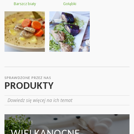
Barszcz biały
Gołąbki
SPRAWDZONE PRZEZ NAS
PRODUKTY
Dowiedz się więcej na ich temat
2019/05/16
2019/04/18
2019/04/17