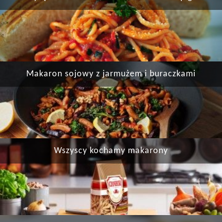
Makaron sojowy z jarmużem i buraczkami
Wszyscy kochamy makarony