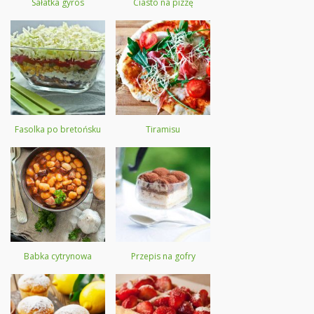
Sałatka gyros
Ciasto na pizzę
Fasolka po bretońsku
Tiramisu
Babka cytrynowa
Przepis na gofry