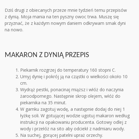
Dziś drugi z obiecanych przeze mnie tydzień temu przepisów
z dynią. Moja mania na ten pyszny owoc trwa. Muszę się
przyznać, że z każdym nowym daniem odkrywam smak dyni
na nowo.
MAKARON Z DYNIĄ PRZEPIS
Piekarnik rozgrzej do temperatury 160 stopni C.
Umyj dynię i pokrój ją na cząstki o wielkości około 10
cm.
Wydrąż pestki, ponacinaj miąższ i włóż do naczynia
żaroodpornego. Następnie skrop olejem, włóż do
piekarnika na 35 minut.
W garnku zagotuj wodę, a następnie dodaj do niej 1
łyżkę soli. W gotującej wodzie ugotuj makaron według
instrukcji na opakowaniu producenta. Gotowy odlej z
wody i przełóż na sito aby odciekł z nadmiaru wody.
Na suchej, gorącej patelni upraż orzechy.