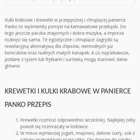
Kulki krabowe i krewetki w przepysznej i chrupiącej panierce
Panko to wyśmienity pomysł na karnawałowe przekąski. Do
tego jeszcze paczka znajomych i dobra muzyka, a impreza
rozkręci się sama. Te egzotyczne i chrupiące zagryzki są
rewelacyjną alternatywą dla chipsów, niemodnych już
koreczków oraz nudnych małych kanapek. A co najciekawsze,
podane z ryżem lub frytkami i surówką mogą stanowić danie
główne.
KREWETKI I KULKI KRABOWE W PANIERCE
PANKO PRZEPIS
Krewetki rozmroź odpowiednio wcześniej. Najlepiej żeby
powoli się rozmrażały w lodówce.
W misce wymieszaj jogurt, majonez, zielone curry, sok z
cytryny przecedzony przez sitko. Dip dopraw do smaku