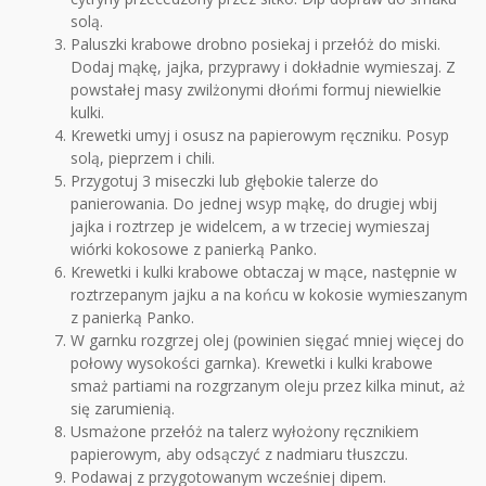
solą.
Paluszki krabowe drobno posiekaj i przełóż do miski.
Dodaj mąkę, jajka, przyprawy i dokładnie wymieszaj. Z
powstałej masy zwilżonymi dłońmi formuj niewielkie
kulki.
Krewetki umyj i osusz na papierowym ręczniku. Posyp
solą, pieprzem i chili.
Przygotuj 3 miseczki lub głębokie talerze do
panierowania. Do jednej wsyp mąkę, do drugiej wbij
jajka i roztrzep je widelcem, a w trzeciej wymieszaj
wiórki kokosowe z panierką Panko.
Krewetki i kulki krabowe obtaczaj w mące, następnie w
roztrzepanym jajku a na końcu w kokosie wymieszanym
z panierką Panko.
W garnku rozgrzej olej (powinien sięgać mniej więcej do
połowy wysokości garnka). Krewetki i kulki krabowe
smaż partiami na rozgrzanym oleju przez kilka minut, aż
się zarumienią.
Usmażone przełóż na talerz wyłożony ręcznikiem
papierowym, aby odsączyć z nadmiaru tłuszczu.
Podawaj z przygotowanym wcześniej dipem.