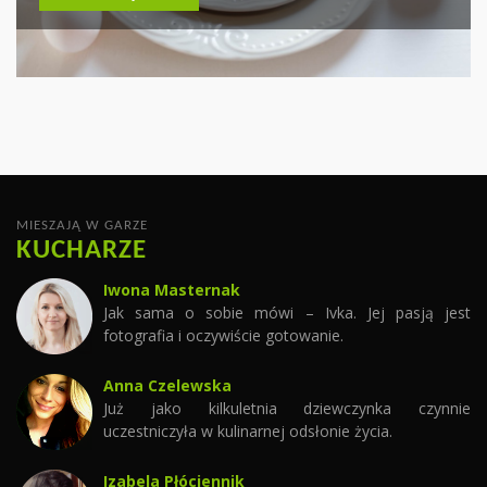
PYSZNYCH DAŃ
CZYTAJ WIĘCEJ
CZYTAJ WIĘCEJ
MIESZAJĄ W GARZE
KUCHARZE
Iwona Masternak
Jak sama o sobie mówi – Ivka. Jej pasją jest
fotografia i oczywiście gotowanie.
Anna Czelewska
Już jako kilkuletnia dziewczynka czynnie
uczestniczyła w kulinarnej odsłonie życia.
Izabela Płóciennik