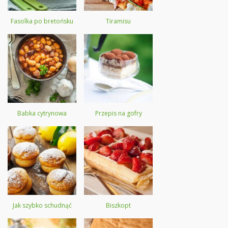
Fasolka po bretońsku
Tiramisu
Babka cytrynowa
Przepis na gofry
Jak szybko schudnąć
Biszkopt