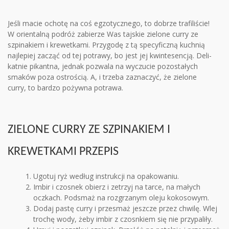
Jeśli macie ochotę na coś egzo­tycz­nego, to dobrze tra­fi­li­ście!
W orien­talną podróż zabie­rze Was taj­skie zie­lone curry ze
szpi­na­kiem i krewetkami. Przy­godę z tą spe­cy­ficzną kuch­nią
naj­le­piej zacząć od tej potrawy, bo jest jej kwin­te­sen­cją. Deli­
kat­nie pikantna, jed­nak pozwala na wyczu­cie pozo­sta­łych
sma­ków poza ostro­ścią. A, i trzeba zazna­czyć, że zie­lone
curry, to bar­dzo pożywna potrawa.
ZIELONE CURRY ZE SZPINAKIEM I
KREWETKAMI PRZEPIS
Ugotuj ryż według instrukcji na opakowaniu.
Imbir i czosnek obierz i zetrzyj na tarce, na małych
oczkach. Podsmaż na rozgrzanym oleju kokosowym.
Dodaj pastę curry i przesmaż jeszcze przez chwilę. Wlej
trochę wody, żeby imbir z czosnkiem się nie przypaliły.