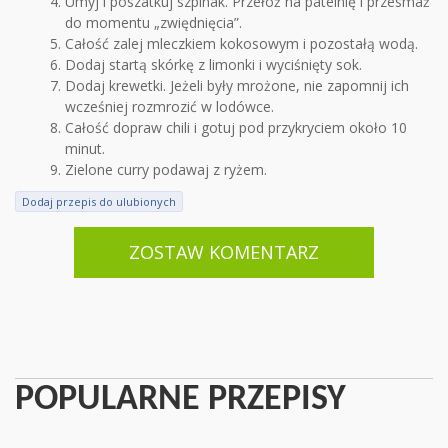
Umyj i poszatkuj szpinak. Przełóż na patelnię i przesmaż
do momentu „zwiędnięcia”.
Całość zalej mleczkiem kokosowym i pozostałą wodą.
Dodaj startą skórkę z limonki i wyciśnięty sok.
Dodaj krewetki. Jeżeli były mrożone, nie zapomnij ich
wcześniej rozmrozić w lodówce.
Całość dopraw chili i gotuj pod przykryciem około 10
minut.
Zielone curry podawaj z ryżem.
Dodaj przepis do ulubionych
ZOSTAW KOMENTARZ
POPULARNE PRZEPISY