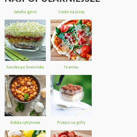
Sałatka gyros
Ciasto na pizzę
Fasolka po bretońsku
Tiramisu
Babka cytrynowa
Przepis na gofry