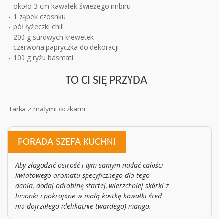
około 3 cm kawałek świeżego imbiru
1 ząbek czosnku
pół łyżeczki chili
200 g surowych krewetek
czerwona papryczka do dekoracji
100 g ryżu basmati
TO CI SIĘ PRZYDA
tarka z małymi oczkami
PORADA SZEFA KUCHNI
Aby zła­go­dzić ostrość i tym samym nadać cało­ści
kwia­to­wego aro­matu spe­cy­ficz­nego dla tego
dania, dodaj odro­binę star­tej, wierzch­niej skórki z
limonki i pokro­jone w małą kostkę kawałki śred­
nio doj­rza­łego (deli­kat­nie twar­dego) mango.