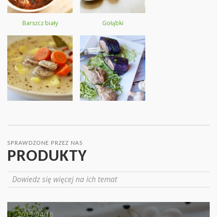
Barszcz biały
Gołąbki
SPRAWDZONE PRZEZ NAS
PRODUKTY
Dowiedz się więcej na ich temat
2019/05/16
2019/04/18
2019/04/17