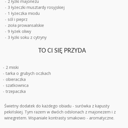
2 łyżki majonezu
3 łyżeczki musztardy rosyjskiej
1 łyżeczka miodu
sól i pieprz
zioła prowansalskie
9 łyżek oliwy
3 łyżki soku z cytryny
TO CI SIĘ PRZYDA
2 miski
tarka o grubych oczkach
obieraczka
szatkownica
trzepaczka
Świetny dodatek do każdego obiadu - surówka z kapusty
pekińskiej. Tym razem w dwóch odsłonach z majonezem i z
winegretem. Wspaniałe kontrasty smakowo - aromatyczne.