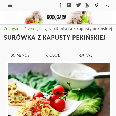
Codogara
»
Przepisy na grilla
»
Surówka z kapusty pekińskiej
SURÓWKA Z KAPUSTY PEKIŃSKIEJ
30 MINUT
6
OSÓB
ŁATWE