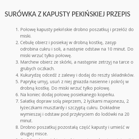
SURÓWKA Z KAPUSTY PEKIŃSKIEJ PRZEPIS
Połowę kapusty pekińskie drobno poszatkuj i przełóż do
miski.
Cebulę obierz i posiekaj w drobną kostkę, zasyp
odrobina cukru i soli, a nastęnie odstaw na 10 minut. Do
miski wrzuć tylko połowę.
Marchew obierz ze skórki, a następnie zetrzyj na tarce o
grubych oczkach.
Kukurydzę odcedź z zalewy i dodaj do reszty składników.
Paprykę umyj, usuń z niej gniazda nasienne i pokrój w
drobną kostkę. Do miski wrzuć tylko połowę.
Na koniec dodaj połowę posiekanego koperku.
Sałatkę dopraw solą pieprzem, 2 łyżkami majonezu, 2
łyżeczkami musztardy i szczyptą cukru. Dokładnie
wymieszaj i odstaw pod przykryciem do lodówki na 20
minut.
Drobno poszatkuj pozostałą część kapusty i umieść w
drugiej misce.