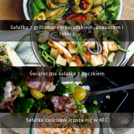
Sałatka z grillowanym kurczakiem, ananasem i
rukolą
Świąteczna sałatka z boczkiem
Sałatka coleslaw lepsza niż w KFC