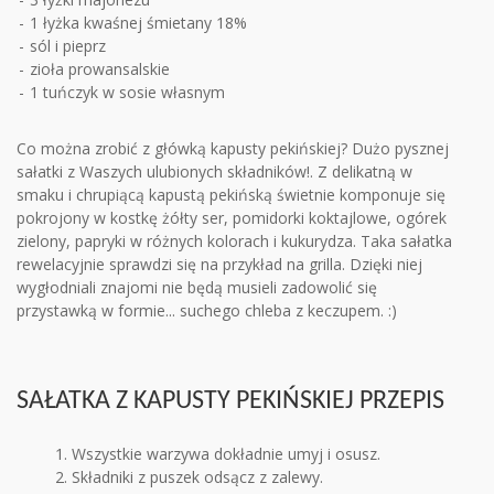
1 łyżka kwaśnej śmietany 18%
sól i pieprz
zioła prowansalskie
1 tuńczyk w sosie własnym
Co można zrobić z główką kapusty pekińskiej? Dużo pysznej
sałatki z Waszych ulubionych składników!. Z delikatną w
smaku i chrupiącą kapustą pekińską świetnie komponuje się
pokrojony w kostkę żółty ser, pomidorki koktajlowe, ogórek
zielony, papryki w różnych kolorach i kukurydza. Taka sałatka
rewelacyjnie sprawdzi się na przykład na grilla. Dzięki niej
wygłodniali znajomi nie będą musieli zadowolić się
przystawką w formie... suchego chleba z keczupem. :)
SAŁATKA Z KAPUSTY PEKIŃSKIEJ PRZEPIS
Wszystkie warzywa dokładnie umyj i osusz.
Składniki z puszek odsącz z zalewy.