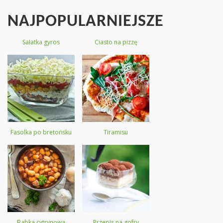
NAJPOPULARNIEJSZE
Sałatka gyros
Ciasto na pizzę
Fasolka po bretońsku
Tiramisu
Babka cytrynowa
Przepis na gofry