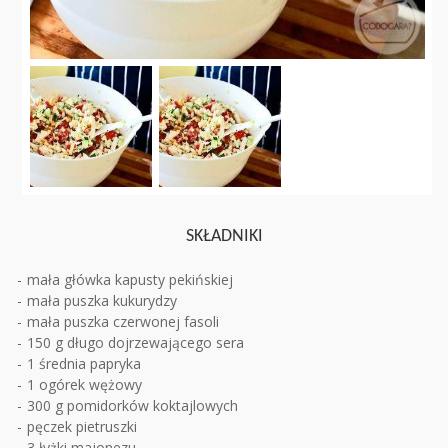
SKŁADNIKI
mała główka kapusty pekińskiej
mała puszka kukurydzy
mała puszka czerwonej fasoli
150 g długo dojrzewającego sera
1 średnia papryka
1 ogórek wężowy
300 g pomidorków koktajlowych
pęczek pietruszki
3 łyżki majonezu