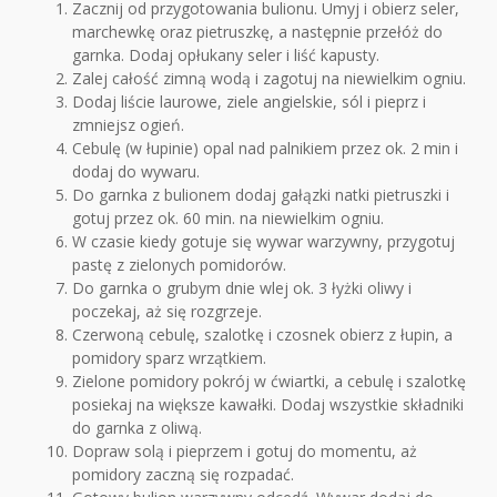
Zacznij od przygotowania bulionu. Umyj i obierz seler,
marchewkę oraz pietruszkę, a następnie przełóż do
garnka. Dodaj opłukany seler i liść kapusty.
Zalej całość zimną wodą i zagotuj na niewielkim ogniu.
Dodaj liście laurowe, ziele angielskie, sól i pieprz i
zmniejsz ogień.
Cebulę (w łupinie) opal nad palnikiem przez ok. 2 min i
dodaj do wywaru.
Do garnka z bulionem dodaj gałązki natki pietruszki i
gotuj przez ok. 60 min. na niewielkim ogniu.
W czasie kiedy gotuje się wywar warzywny, przygotuj
pastę z zielonych pomidorów.
Do garnka o grubym dnie wlej ok. 3 łyżki oliwy i
poczekaj, aż się rozgrzeje.
Czerwoną cebulę, szalotkę i czosnek obierz z łupin, a
pomidory sparz wrzątkiem.
Zielone pomidory pokrój w ćwiartki, a cebulę i szalotkę
posiekaj na większe kawałki. Dodaj wszystkie składniki
do garnka z oliwą.
Dopraw solą i pieprzem i gotuj do momentu, aż
pomidory zaczną się rozpadać.