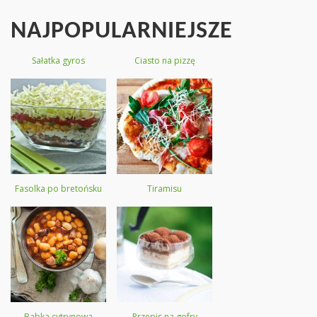
NAJPOPULARNIEJSZE
Sałatka gyros
Ciasto na pizzę
Fasolka po bretońsku
Tiramisu
Babka cytrynowa
Przepis na gofry