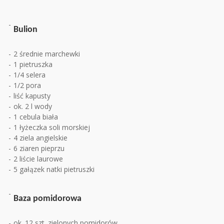
Bulion
2 średnie marchewki
1 pietruszka
1/4 selera
1/2 pora
liść kapusty
ok. 2 l wody
1 cebula biała
1 łyżeczka soli morskiej
4 ziela angielskie
6 ziaren pieprzu
2 liście laurowe
5 gałązek natki pietruszki
Baza pomidorowa
ok. 12 szt. zielonych pomidorów