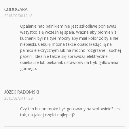
CODOGARA
2015/02/06 12:43
Opalanie nad palnikiem nie jest szkodliwe ponieważ
wszystko się wcześniej spala. Ważne aby płomień z
kuchenki był na tyle mocny aby miał kolor żółty a nie
niebieski. Cebulę można także opalić kładąc ją na
palniku elektrycznym lub na mocno rozgrzanej, suchej
patelni. Idealnie także się sprawdzą elektryczne
opiekacze lub piekarnik ustawiony na tryb grillowania
górnego.
JÓZEK RADOMSKI
2015/02/24 14:39
Czy ten bulion może być gotowany na wołowinie? Jesli
tak, na jakiej części najlepiej?