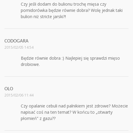
Czy jeśli dodam do bulionu trochę mięsa czy
pomidorówka będzie równie dobra? Wolę jednak taki
bulion niż stricte jarski?!
CODOGARA
2015/02/05 14:54
Będzie równie dobra :) Najlepiej się sprawdzi mięso
drobiowe.
OLO
2015/02/06 11:44
Czy opalanie cebuli nad palnikiem jest zdrowe? Możecie
napisać coś na ten temat? W końcu to „otwarty
płomień” z gazu??