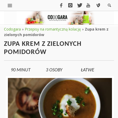
Codogara
»
Przepisy na romantyczną kolację
»
Zupa krem z
zielonych pomidorów
ZUPA KREM Z ZIELONYCH
POMIDORÓW
90 MINUT
3
OSOBY
ŁATWE