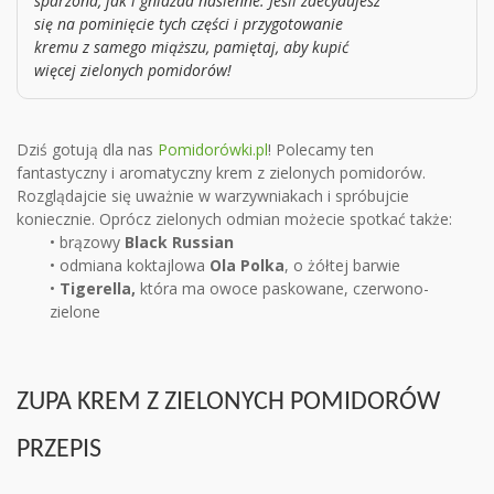
sparzona, jak i gniazda nasienne. Jeśli zdecydujesz
się na pominięcie tych części i przygotowanie
kremu z samego miąższu, pamiętaj, aby kupić
więcej zielonych pomidorów!
Dziś gotują dla nas
Pomidorówki.pl
! Polecamy ten
fantastyczny i aromatyczny krem z zielonych pomidorów.
Rozglądajcie się uważnie w warzywniakach i spróbujcie
koniecznie. Oprócz zielonych odmian możecie spotkać także:
• brązowy
Black Russian
• odmiana koktajlowa
Ola Polka
, o żółtej barwie
•
Tigerella
,
która ma owoce paskowane, czerwono-
zielone
ZUPA KREM Z ZIELONYCH POMIDORÓW
PRZEPIS