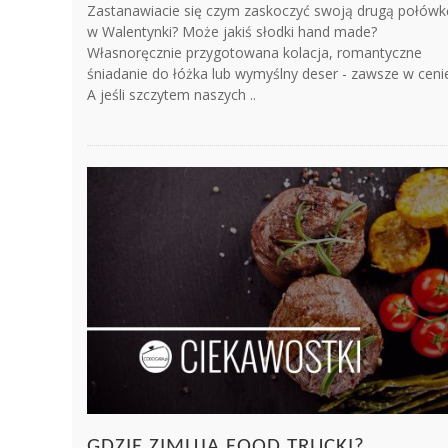
Zastanawiacie się czym zaskoczyć swoją drugą połówk
w Walentynki? Może jakiś słodki hand made?
Własnoręcznie przygotowana kolacja, romantyczne
śniadanie do łóżka lub wymyślny deser - zawsze w ceni
A jeśli szczytem naszych ..
GDZIE ZIMUJĄ FOOD TRUCKI?