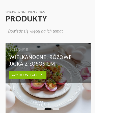
SPRAWDZONE PRZEZ NAS
PRODUKTY
Dowiedz się więcej na ich temat
2019/04/18
WIELKANOCNE, RÓŻOWE
JAJKA Z ŁOSOSIEM
CZYTAJ WIĘCEJ