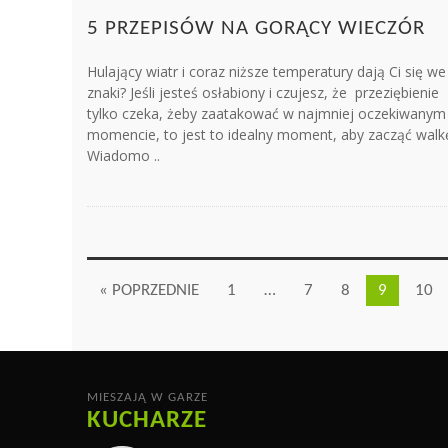
5 PRZEPISÓW NA GORĄCY WIECZÓR
Hulający wiatr i coraz niższe temperatury dają Ci się we
znaki? Jeśli jesteś osłabiony i czujesz, że przeziębienie
tylko czeka, żeby zaatakować w najmniej oczekiwanym
momencie, to jest to idealny moment, aby zacząć walk
Wiadomo ..
« POPRZEDNIE
1
…
7
8
9
10
MIESZAJĄ W GARZE
KUCHARZE