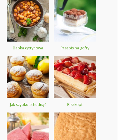
Babka cytrynowa
Przepis na gofry
Jak szybko schudnąć
Biszkopt