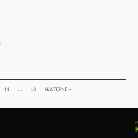
ę.
11
…
18
NASTĘPNE »
N