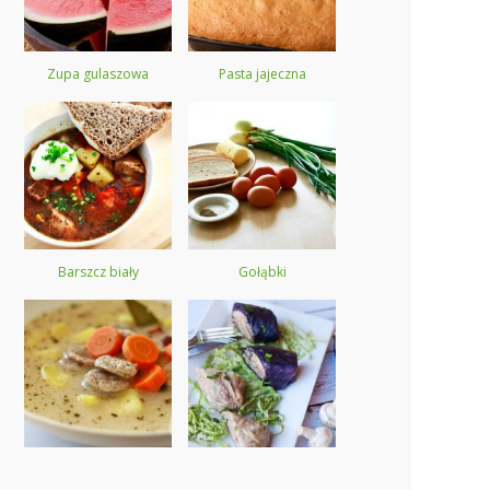
Zupa gulaszowa
Pasta jajeczna
Barszcz biały
Gołąbki