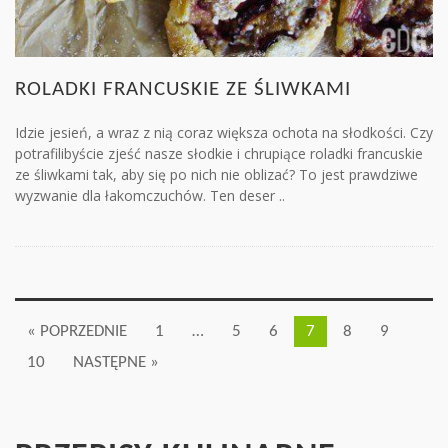
ROLADKI FRANCUSKIE ZE ŚLIWKAMI
Idzie jesień, a wraz z nią coraz większa ochota na słodkości. Czy
potrafilibyście zjeść nasze słodkie i chrupiące roladki francuskie
ze śliwkami tak, aby się po nich nie oblizać? To jest prawdziwe
wyzwanie dla łakomczuchów. Ten deser ..
« POPRZEDNIE
1
…
5
6
7
8
9
10
NASTĘPNE »