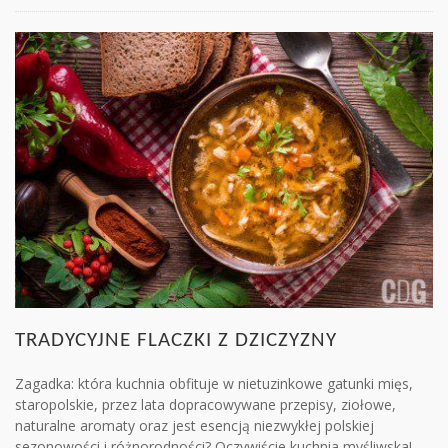
TRADYCYJNE FLACZKI Z DZICZYZNY
Zagadka: która kuchnia obfituje w nietuzinkowe gatunki mięs,
staropolskie, przez lata dopracowywane przepisy, ziołowe,
naturalne aromaty oraz jest esencją niezwykłej polskiej
sezonowości i różnorodności? Oczywiście kuchnia myśliwska! ..