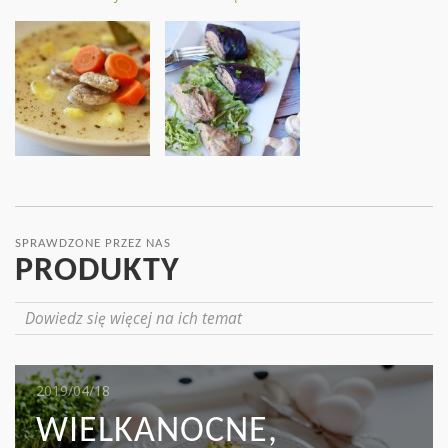
SPRAWDZONE PRZEZ NAS
PRODUKTY
Dowiedz się więcej na ich temat
2019/05/16
2019/04/18
2019/04/17
MIĘSO I KAPUSTA:
WIELKANOCNE,
MAKARON TAGLIATELLE