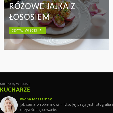
WYŚMIENITY DUET, Z
RÓŻOWE JAJKA Z
Z ZIELONYMI
KTÓREGO MOŻNA
ŁOSOSIEM
SZPARAGAMI I SZYNKĄ
WYCZAROWAĆ WIELE
PARMEŃSKĄ
CZYTAJ WIĘCEJ
PYSZNYCH DAŃ
CZYTAJ WIĘCEJ
CZYTAJ WIĘCEJ
MIESZAJĄ W GARZE
KUCHARZE
Iwona Masternak
Jak sama o sobie mówi – Ivka. Jej pasją jest fotografia i
oczywiście gotowanie.