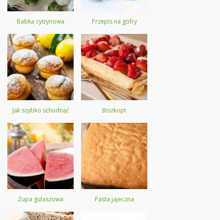
Babka cytrynowa
Przepis na gofry
Jak szybko schudnąć
Biszkopt
Zupa gulaszowa
Pasta jajeczna