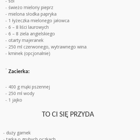
sól
świeżo mielony pieprz
mielona słodka papryka
1 łyżeczka mielonego jałowca
6 – 8 liści laurowych
6 – 8 ziela angielskiego
otarty majeranek
250 ml czerwonego, wytrawnego wina
kminek (opcjonalnie)
Zacierka:
400 g mąki pszennej
250 ml wody
1 jajko
TO CI SIĘ PRZYDA
duży garnek
tarka o grubych oczkach