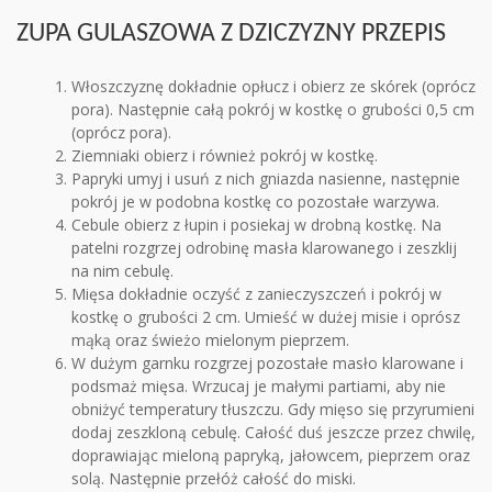
ZUPA GULASZOWA Z DZICZYZNY PRZEPIS
Włoszczyznę dokładnie opłucz i obierz ze skórek (oprócz
pora). Następnie całą pokrój w kostkę o grubości 0,5 cm
(oprócz pora).
Ziemniaki obierz i również pokrój w kostkę.
Papryki umyj i usuń z nich gniazda nasienne, następnie
pokrój je w podobna kostkę co pozostałe warzywa.
Cebule obierz z łupin i posiekaj w drobną kostkę. Na
patelni rozgrzej odrobinę masła klarowanego i zeszklij
na nim cebulę.
Mięsa dokładnie oczyść z zanieczyszczeń i pokrój w
kostkę o grubości 2 cm. Umieść w dużej misie i oprósz
mąką oraz świeżo mielonym pieprzem.
W dużym garnku rozgrzej pozostałe masło klarowane i
podsmaż mięsa. Wrzucaj je małymi partiami, aby nie
obniżyć temperatury tłuszczu. Gdy mięso się przyrumieni
dodaj zeszkloną cebulę. Całość duś jeszcze przez chwilę,
doprawiając mieloną papryką, jałowcem, pieprzem oraz
solą. Następnie przełóż całość do miski.