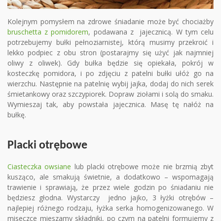
Kolejnym pomysłem na zdrowe śniadanie może być chociażby
bruschetta z pomidorem
, podawana z jajecznicą. W tym celu
potrzebujemy bułki pełnoziarnistej, którą musimy przekroić i
lekko podpiec z obu stron (postarajmy się użyć jak najmniej
oliwy z oliwek). Gdy bułka będzie się opiekała, pokrój w
kosteczkę pomidora, i po zdjęciu z patelni bułki ułóż go na
wierzchu. Następnie na patelnię wybij jajka, dodaj do nich serek
śmietankowy oraz szczypiorek. Dopraw ziołami i solą do smaku.
Wymieszaj tak, aby powstała jajecznica. Masę tę nałóż na
bułkę.
Placki otrębowe
Ciasteczka owsiane
lub placki otrębowe może nie brzmią zbyt
kusząco, ale smakują świetnie, a dodatkowo – wspomagają
trawienie i sprawiają, że przez wiele godzin po śniadaniu nie
będziesz głodna. Wystarczy jedno jajko, 3 łyżki otrębów –
najlepiej różnego rodzaju, łyżka serka homogenizowanego. W
miseczce mieszamy składniki, po czym na patelni formujemy z