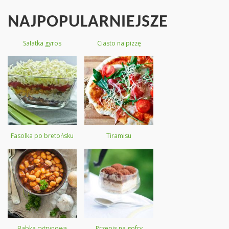
NAJPOPULARNIEJSZE
Sałatka gyros
Ciasto na pizzę
Fasolka po bretońsku
Tiramisu
Babka cytrynowa
Przepis na gofry