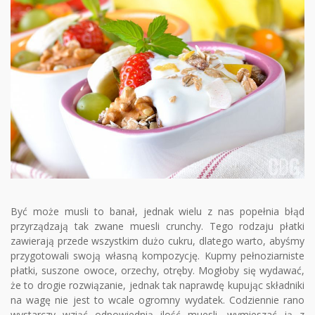
Być może musli to banał, jednak wielu z nas popełnia błąd
przyrządzają tak zwane muesli crunchy. Tego rodzaju płatki
zawierają przede wszystkim dużo cukru, dlatego warto, abyśmy
przygotowali swoją własną kompozycję. Kupmy pełnoziarniste
płatki, suszone owoce, orzechy, otręby. Mogłoby się wydawać,
że to drogie rozwiązanie, jednak tak naprawdę kupując składniki
na wagę nie jest to wcale ogromny wydatek. Codziennie rano
wystarczy wziąć odpowiednią ilość muesli, wymieszać ją z