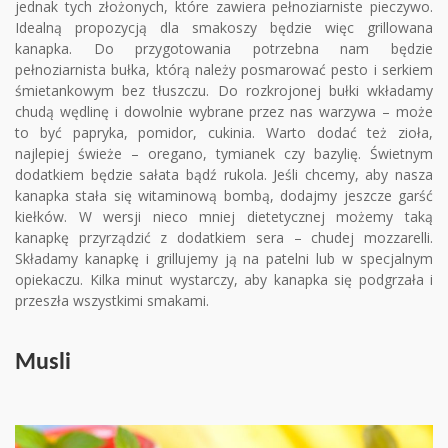
jednak tych złożonych, które zawiera pełnoziarniste pieczywo.
Idealną propozycją dla smakoszy będzie więc grillowana
kanapka. Do przygotowania potrzebna nam będzie
pełnoziarnista bułka, którą należy posmarować pesto i serkiem
śmietankowym bez tłuszczu. Do rozkrojonej bułki wkładamy
chudą wędlinę i dowolnie wybrane przez nas warzywa – może
to być papryka, pomidor, cukinia. Warto dodać też zioła,
najlepiej świeże – oregano, tymianek czy bazylię. Świetnym
dodatkiem będzie sałata bądź rukola. Jeśli chcemy, aby nasza
kanapka stała się witaminową bombą, dodajmy jeszcze garść
kiełków. W wersji nieco mniej dietetycznej możemy taką
kanapkę przyrządzić z dodatkiem sera – chudej mozzarelli.
Składamy kanapkę i grillujemy ją na patelni lub w specjalnym
opiekaczu. Kilka minut wystarczy, aby kanapka się podgrzała i
przeszła wszystkimi smakami.
Musli