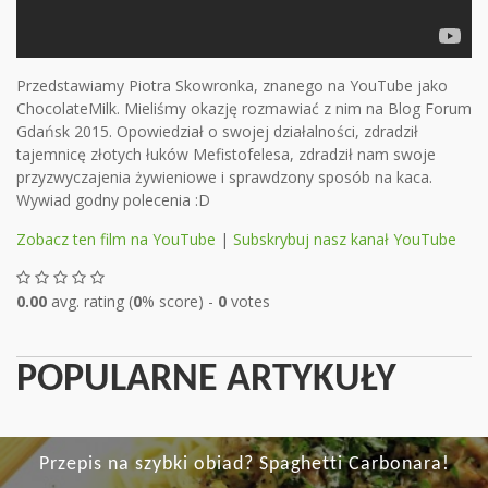
Przedstawiamy Piotra Skowronka, znanego na YouTube jako
ChocolateMilk. Mieliśmy okazję rozmawiać z nim na Blog Forum
Gdańsk 2015. Opowiedział o swojej działalności, zdradził
tajemnicę złotych łuków Mefistofelesa, zdradził nam swoje
przyzwyczajenia żywieniowe i sprawdzony sposób na kaca.
Wywiad godny polecenia :D
Zobacz ten film na YouTube
|
Subskrybuj nasz kanał YouTube
0.00
avg. rating (
0
% score) -
0
votes
POPULARNE ARTYKUŁY
Przepis na szybki obiad? Spaghetti Carbonara!