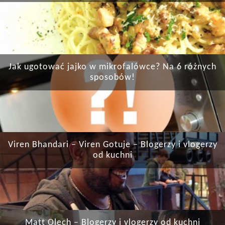
Jak ugotować jajko w mikrofalówce? Na 6 różnych
sposobów!
Viren Bhandari – Viren Gotuje – Blogerzy i vlogerzy
od kuchni
Matt Olech – Blogerzy i vlogerzy od kuchni