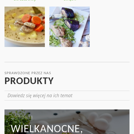
SPRAWDZONE PRZEZ NAS
PRODUKTY
Dowiedz się więcej na ich temat
2019/05/16
2019/04/18
2019/04/17
MIĘSO I KAPUSTA:
WIELKANOCNE,
MAKARON TAGLIATELLE