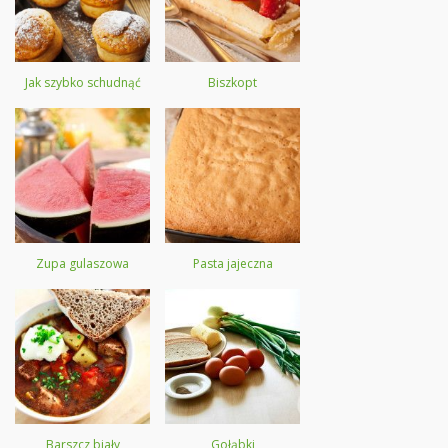
Jak szybko schudnąć
Biszkopt
Zupa gulaszowa
Pasta jajeczna
Barszcz biały
Gołąbki