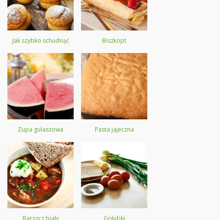
Jak szybko schudnąć
Biszkopt
Zupa gulaszowa
Pasta jajeczna
Barszcz biały
Gołąbki