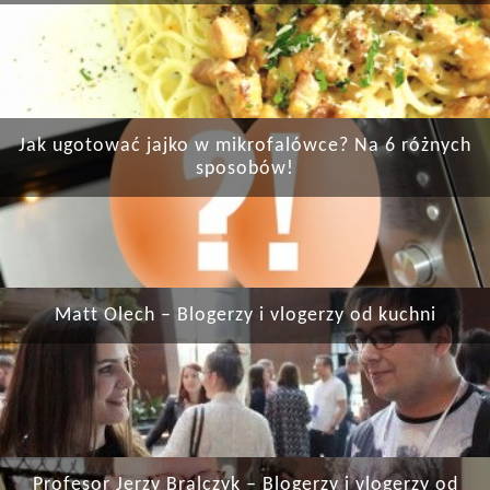
Jak ugotować jajko w mikrofalówce? Na 6 różnych
sposobów!
Matt Olech – Blogerzy i vlogerzy od kuchni
Profesor Jerzy Bralczyk – Blogerzy i vlogerzy od