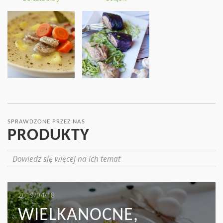
SPRAWDZONE PRZEZ NAS
PRODUKTY
Dowiedz się więcej na ich temat
2019/05/16
2019/04/18
2019/04/17
MIĘSO I KAPUSTA:
WIELKANOCNE,
MAKARON TAGLIATELLE