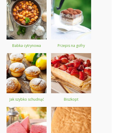
Babka cytrynowa
Przepis na gofry
Jak szybko schudnąć
Biszkopt