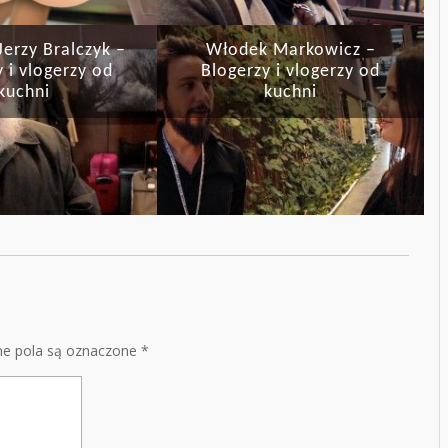
Jerzy Bralczyk –
Włodek Markowicz –
 i vlogerzy od
Blogerzy i vlogerzy od
kuchni
kuchni
e pola są oznaczone
*