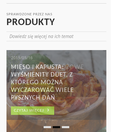
SPRAWDZONE PRZEZ NAS
PRODUKTY
Dowiedz się więcej na ich temat
2019/04/18
WIELKANOCNE, RÓŻOWE
JAJKA Z ŁOSOSIEM
CZYTAJ WIĘCEJ