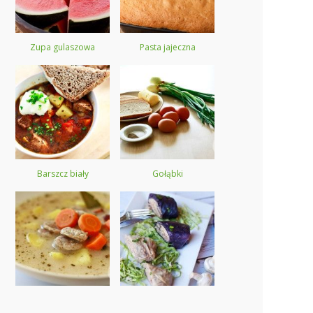
Zupa gulaszowa
Pasta jajeczna
Barszcz biały
Gołąbki