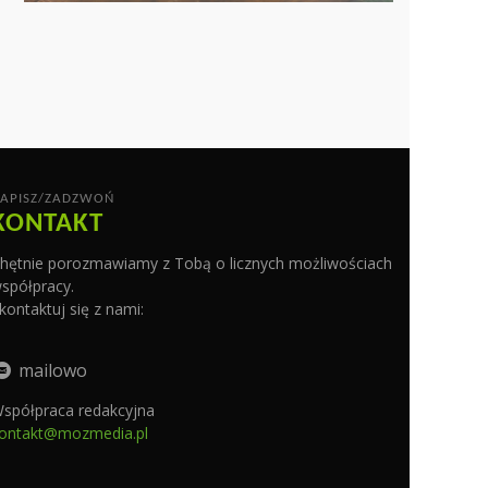
APISZ/ZADZWOŃ
KONTAKT
hętnie porozmawiamy z Tobą o licznych możliwościach
spółpracy.
kontaktuj się z nami:
mailowo
spółpraca redakcyjna
ontakt@mozmedia.pl