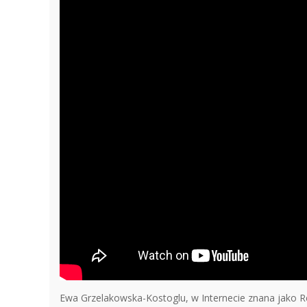
Ewa Grzelakowska-Kostoglu, w Internecie znana jako R