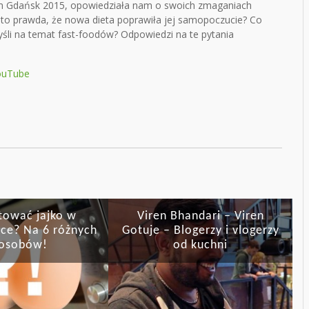
um Gdańsk 2015, opowiedziała nam o swoich zmaganiach
y to prawda, że nowa dieta poprawiła jej samopoczucie? Co
myśli na temat fast-foodów? Odpowiedzi na te pytania
YouTube
tować jajko w
Viren Bhandari – Viren
ce? Na 6 różnych
Gotuje – Blogerzy i vlogerzy
osobów!
od kuchni