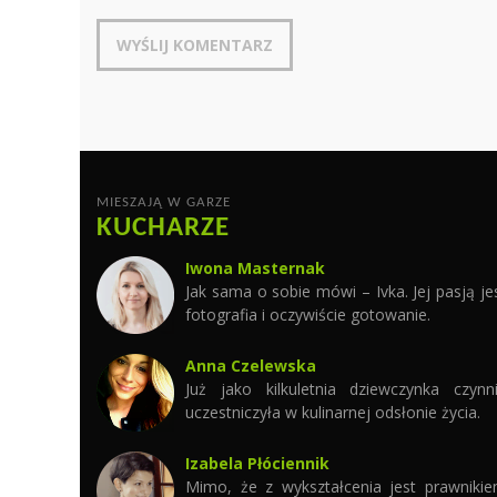
MIESZAJĄ W GARZE
KUCHARZE
Iwona Masternak
Jak sama o sobie mówi – Ivka. Jej pasją je
fotografia i oczywiście gotowanie.
Anna Czelewska
Już jako kilkuletnia dziewczynka czynn
uczestniczyła w kulinarnej odsłonie życia.
Izabela Płóciennik
Mimo, że z wykształcenia jest prawniki