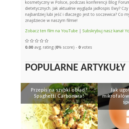
kosmetyczny w Polsce, podczas konferencji Blog For
dietetycznych. Jak aktualnie wygląda jadłospis Ewy? Cz
najbardziej lubi jeść i dlaczego jest to soczewica? Co 
znajdziecie w naszym filmie!
Zobacz ten film na YouTube
|
Subskrybuj nasz kanał 
0.00
avg. rating (
0
% score) -
0
votes
POPULARNE ARTYKUŁY
Przepis na szybki obiad?
Jak ugo
Spaghetti Carbonara!
mikrofalów
sp