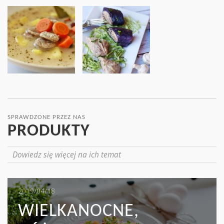
SPRAWDZONE PRZEZ NAS
PRODUKTY
Dowiedz się więcej na ich temat
2019/05/16
2019/04/18
2019/04/17
MIĘSO I KAPUSTA:
WIELKANOCNE,
MAKARON TAGLIATELLE