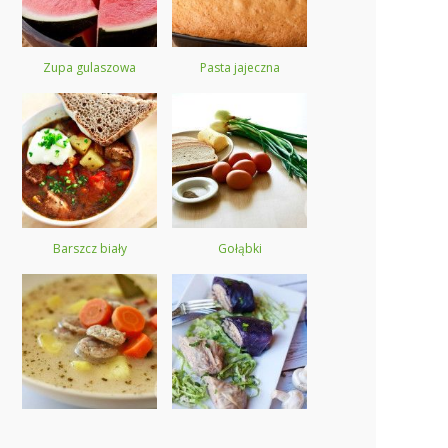
Zupa gulaszowa
Pasta jajeczna
Barszcz biały
Gołąbki