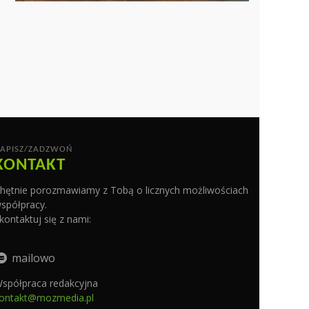
APISZ/ZADZWOŃ
KONTAKT
hętnie porozmawiamy z Tobą o licznych możliwościach
spółpracy.
kontaktuj się z nami:
mailowo
spółpraca redakcyjna
ontakt@mozmedia.pl