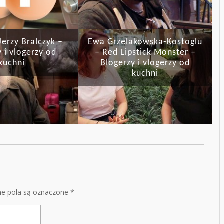
Jerzy Bralczyk –
Ewa Grzelakowska-Kostoglu
 i vlogerzy od
– Red Lipstick Monster –
kuchni
Blogerzy i vlogerzy od
kuchni
e pola są oznaczone
*