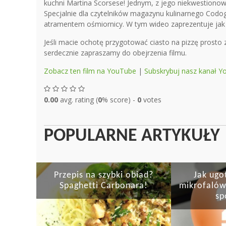
kuchni Martina Scorsese! Jednym, z jego niekwestionow
Specjalnie dla czytelników magazynu kulinarnego Codogar
atramentem ośmiornicy. W tym wideo zaprezentuje jak 
Jeśli macie ochotę przygotować ciasto na pizzę prost
serdecznie zapraszamy do obejrzenia filmu.
Zobacz ten film na YouTube
|
Subskrybuj nasz kanał 
0.00
avg. rating (
0
% score) -
0
votes
POPULARNE ARTYKUŁY
Przepis na szybki obiad?
Jak ugo
Spaghetti Carbonara!
mikrofalów
sp