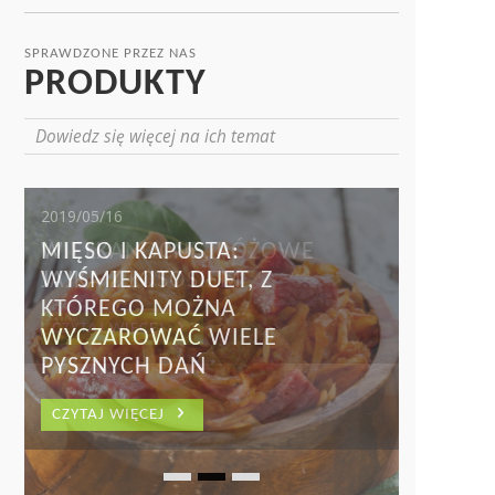
SPRAWDZONE PRZEZ NAS
PRODUKTY
Dowiedz się więcej na ich temat
2019/04/18
WIELKANOCNE, RÓŻOWE
JAJKA Z ŁOSOSIEM
CZYTAJ WIĘCEJ