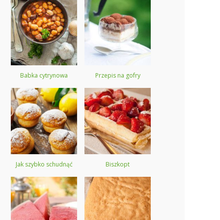
Babka cytrynowa
Przepis na gofry
Jak szybko schudnąć
Biszkopt