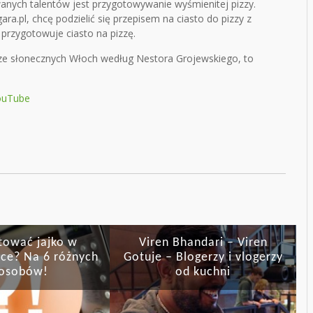
anych talentów jest przygotowywanie wyśmienitej pizzy.
a.pl, chcę podzielić się przepisem na ciasto do pizzy z
przygotowuje ciasto na pizzę.
o ze słonecznych Włoch według Nestora Grojewskiego, to
YouTube
tować jajko w
Viren Bhandari – Viren
ce? Na 6 różnych
Gotuje – Blogerzy i vlogerzy
osobów!
od kuchni