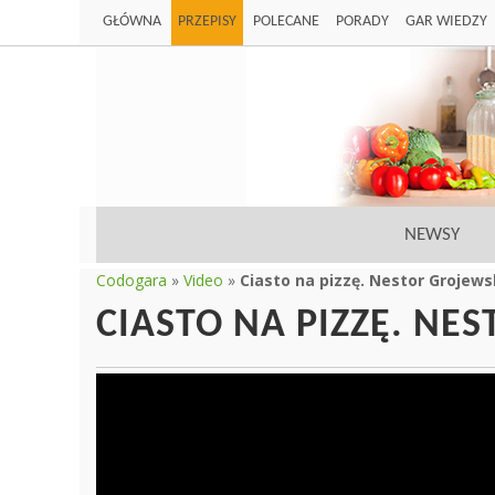
GŁÓWNA
PRZEPISY
POLECANE
PORADY
GAR WIEDZY
NEWSY
Codogara
»
Video
»
Ciasto na pizzę. Nestor Grojews
CIASTO NA PIZZĘ. NE