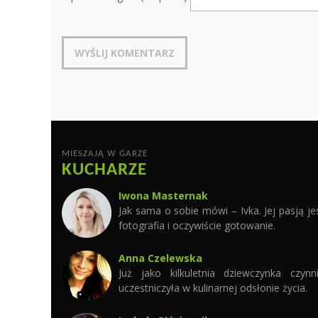
MIESZAJĄ W GARZE
KUCHARZE
Iwona Masternak
Jak sama o sobie mówi – Ivka. Jej pasją je
fotografia i oczywiście gotowanie.
Anna Czelewska
Już jako kilkuletnia dziewczynka czynn
uczestniczyła w kulinarnej odsłonie życia.