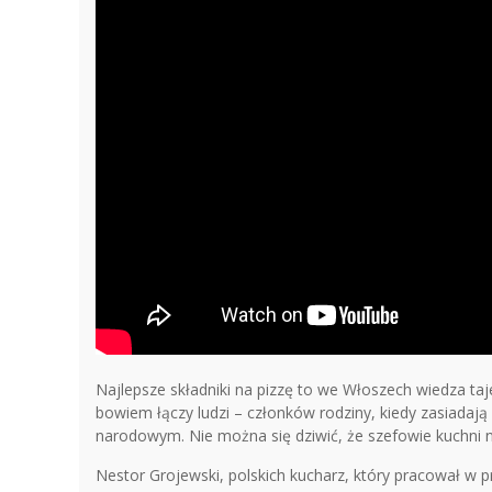
Najlepsze składniki na pizzę to we Włoszech wiedza taj
bowiem łączy ludzi – członków rodziny, kiedy zasiadają
narodowym. Nie można się dziwić, że szefowie kuchni ni
Nestor Grojewski, polskich kucharz, który pracował w p