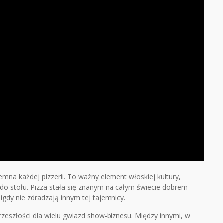
emna każdej pizzerii. To ważny element włoskiej kultury,
 do stołu. Pizza stała się znanym na całym świecie dobrem
gdy nie zdradzają innym tej tajemnicy.
rzeszłości dla wielu gwiazd show-biznesu. Między innymi, w