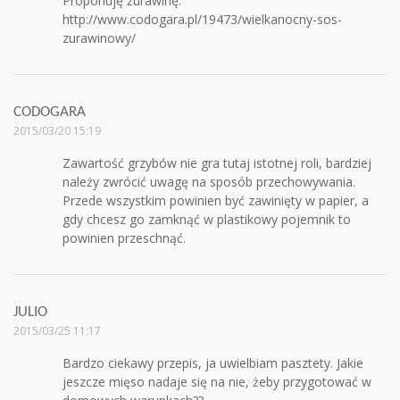
Proponuję żurawinę:
http://www.codogara.pl/19473/wielkanocny-sos-
zurawinowy/
CODOGARA
2015/03/20 15:19
Zawartość grzybów nie gra tutaj istotnej roli, bardziej
należy zwrócić uwagę na sposób przechowywania.
Przede wszystkim powinien być zawinięty w papier, a
gdy chcesz go zamknąć w plastikowy pojemnik to
powinien przeschnąć.
JULIO
2015/03/25 11:17
Bardzo ciekawy przepis, ja uwielbiam pasztety. Jakie
jeszcze mięso nadaje się na nie, żeby przygotować w