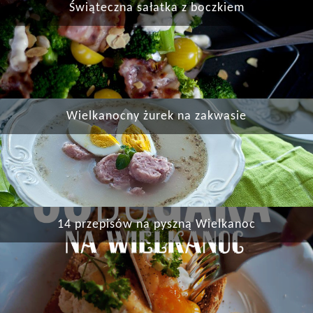
Świąteczna sałatka z boczkiem
Wielkanocny żurek na zakwasie
14 przepisów na pyszną Wielkanoc