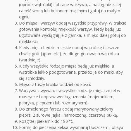
(oprócz wątróbki) i obrane warzywa, a następnie zalej
całość wodą lub bulionem mięsnym i gotuj na małym
ogniu.
Do mięsa i warzyw dodaj wszystkie przyprawy. W trakcie
gotowania kontroluj miękkość warzyw, kiedy będą już
ugotowane wyciągnij je z garnka, a mięso dalej gotuj do
miękkości.
Kiedy mięso będzie miękkie dodaj wątróbkę i jeszcze
chwilę gotuj (pamiętaj, że długo gotowana wątróbka
twardnieje).
Kiedy wszystkie rodzaje mięsa będą już miękkie, a
wątróbka lekko podgotowana, przełóż je do miski, aby
się schłodziły.
Mięso z tuszy królika oddziel od kości.
Warzywa z wywaru i wszystkie rodzaje mięsa zmiel w
maszynce i dopraw według uznania (majerankiem,
papryką, pieprzem lub rozmarynem).
Do zmielonego farszu dodaj marynowany zielony
pieprz, 2 surowe jajka i namoczoną, czerstwą bułkę.
Rozgrzej piekarnik do 180 °C.
Formę do pieczenia keksa wysmaruj tłuszczem i obsyp