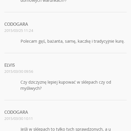
domowych warunkach??
CODOGARA
2015/03/25 11:24
Polecam gęś, bażanta, sarnę, kaczkę i tradycyjnie kurę.
ELVIS
2015/03/30 09:56
Czy dziczyznę lepiej kupować w sklepach czy od
myśliwych?
CODOGARA
2015/03/30 10:11
Jeśli w sklepach to tylko tych sprawdzonych, a u