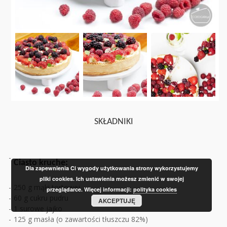
SKŁADNIKI
Ciasto kruche:
Dla zapewnienia Ci wygody użytkowania strony wykorzystujemy
pliki cookies. Ich ustawienia możesz zmienić w swojej
250 g mąki tortowej
przeglądarce. Więcej informacji:
polityka cookies
60 g cukru pudru
AKCEPTUJĘ
1 surowe jajko
125 g masła (o zawartości tłuszczu 82%)