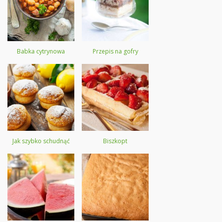
Babka cytrynowa
Przepis na gofry
Jak szybko schudnąć
Biszkopt