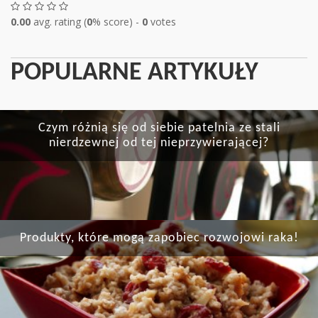
0.00
avg. rating (
0
% score) -
0
votes
POPULARNE ARTYKUŁY
Czym różnią się od siebie patelnia ze stali
nierdzewnej od tej nieprzywierającej?
Produkty, które mogą zapobiec rozwojowi raka!