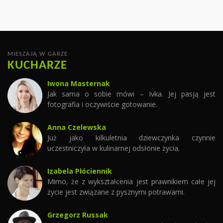
MIESZAJĄ W GARZE
KUCHARZE
Iwona Masternak
Jak sama o sobie mówi – Ivka. Jej pasją jest
fotografia i oczywiście gotowanie.
Anna Czelewska
Już jako kilkuletnia dziewczynka czynnie
uczestniczyła w kulinarnej odsłonie życia.
Izabela Płóciennik
Mimo, że z wykształcenia jest prawnikiem całe jej
życie jest związane z pysznymi potrawami.
Grzegorz Russak