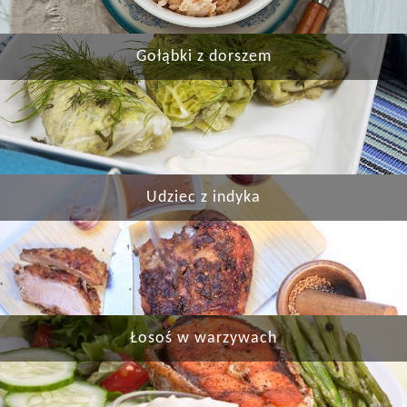
Gołąbki z dorszem
Udziec z indyka
Łosoś w warzywach