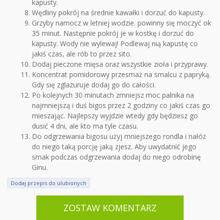
kapusty.
Wędliny pokrój na średnie kawałki i dorzuć do kapusty.
Grzyby namocz w letniej wodzie. powinny się moczyć ok
35 minut. Następnie pokrój je w kostkę i dorzuć do
kapusty. Wody nie wylewaj! Podlewaj nią kapustę co
jakiś czas, ale rób to przez sito.
Dodaj pieczone mięsa oraz wszystkie zioła i przyprawy.
Koncentrat pomidorowy przesmaż na smalcu z papryką.
Gdy się zglazuruje dodaj go do całości.
Po kolejnych 30 minutach zmniejsz moc palnika na
najmniejszą i duś bigos przez 2 godziny co jakiś czas go
mieszając. Najlepszy wyjdzie wtedy gdy będziesz go
dusić 4 dni, ale kto ma tyle czasu.
Do odgrzewania bigosu użyj mniejszego rondla i nałóż
do niego taką porcję jaką zjesz. Aby uwydatnić jego
smak podczas odgrzewania dodaj do niego odrobinę
Ginu.
Dodaj przepis do ulubionych
ZOSTAW KOMENTARZ