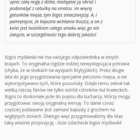
upiec całą nogę z dzika, następnie ją obrać i
podsmażyć z cebulką na smalcu. im więcej
gatunków mięsa, tym bigos smaczniejszy. A, i
pamiętajcie, że kapusta wchłania tłuszcz, a on z
kolei jest nośnikiem całego smaku więc go nie
żałujcie, w szczególności tego dobrej jakości!
Bigos myśliwski nie ma swojego odpowiednika w innych
krajach. To oryginalna nigdzie indziej niewystępująca potrawa
(chyba, że w słoikach na wyspach Brytyjskich). Przez długie
lata do jego przygotowania specjalnie pieczono mięsa, a nie
wykorzystywano tych, które pozostały. Dzięki temu zebrał tak
wielką rzeszę fanów nie tylko wśród członków kuł łowieckich.
Bigos to doskonałe pole do popisu dla kucharzy, którzy mogą
przygotować swoją oryginalną wersję. To danie coraz
częściej podawane jest zamiast kapusty z grochem na
wigilijnych stołach. Dlatego więc przygotowaliśmy dla Was
taką właśnie propozycję - iście szlachecki bigos myśliwski!