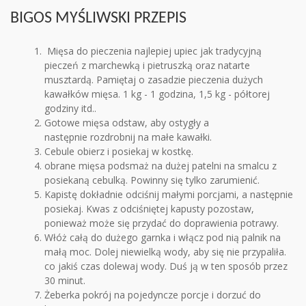
BIGOS MYŚLIWSKI PRZEPIS
Mięsa do pieczenia najlepiej upiec jak tradycyjną
pieczeń z marchewką i pietruszką oraz natarte
musztardą. Pamiętaj o zasadzie pieczenia dużych
kawałków mięsa. 1 kg - 1 godzina, 1,5 kg - półtorej
godziny itd..
Gotowe mięsa odstaw, aby ostygły a
następnie rozdrobnij na małe kawałki.
Cebule obierz i posiekaj w kostkę.
obrane mięsa podsmaż na dużej patelni na smalcu z
posiekaną cebulką. Powinny się tylko zarumienić.
Kapistę dokładnie odciśnij małymi porcjami, a następnie
posiekaj. Kwas z odciśniętej kapusty pozostaw,
ponieważ może się przydać do doprawienia potrawy.
Włóż całą do dużego garnka i włącz pod nią palnik na
małą moc. Dolej niewielką wody, aby się nie przypaliła.
co jakiś czas dolewaj wody. Duś ją w ten sposób przez
30 minut.
Żeberka pokrój na pojedyncze porcje i dorzuć do