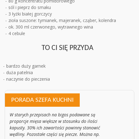
80 g koncentratu pomidorowego
sól i pieprz do smaku
3 łyżki białej gorczycy
zioła suszone: tymianek, majeranek, cząber, kolendra
ok. 300 ml czerwonego, wytrawnego wina
4 cebule
TO CI SIĘ PRZYDA
bardzo duży garnek
duża patelnia
naczynie do pieczenia
PORADA SZEFA KUCHNI
W starych przepisach na bigos podawane są
proporcje mięsa większe w stosunku do ilości
kapusty. 30% ich zawartości powinny stanowić
wędliny. Pozostałe części się piecze. Można np.