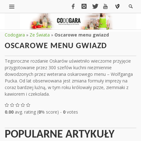
Codogara
»
Ze Świata
»
Oscarowe menu gwiazd
OSCAROWE MENU GWIAZD
Tegoroczne rozdanie Oskarów uświetniło wieczorne przyjęcie
przygotowanie przez 300 szefów kuchni niezmiennie
dowodzonych przez weterana oskarowego menu – Wolfganga
Pucka. Od lat obserwowana jest zmiana formuły imprezy na
coraz bardziej luźną, w tym roku królowały pizze, ziemniaki z
kawiorem i czekolada.
0.00
avg. rating (
0
% score) -
0
votes
POPULARNE ARTYKUŁY