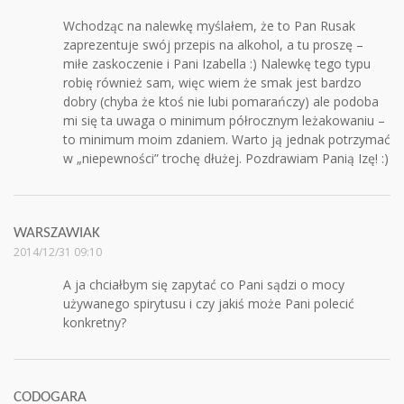
Wchodząc na nalewkę myślałem, że to Pan Rusak
zaprezentuje swój przepis na alkohol, a tu proszę –
miłe zaskoczenie i Pani Izabella :) Nalewkę tego typu
robię również sam, więc wiem że smak jest bardzo
dobry (chyba że ktoś nie lubi pomarańczy) ale podoba
mi się ta uwaga o minimum półrocznym leżakowaniu –
to minimum moim zdaniem. Warto ją jednak potrzymać
w „niepewności” trochę dłużej. Pozdrawiam Panią Izę! :)
WARSZAWIAK
2014/12/31 09:10
A ja chciałbym się zapytać co Pani sądzi o mocy
używanego spirytusu i czy jakiś może Pani polecić
konkretny?
CODOGARA