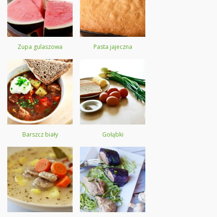
Zupa gulaszowa
Pasta jajeczna
Barszcz biały
Gołąbki