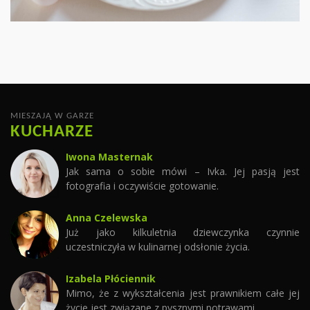
CZYTAJ WIĘCEJ
MIESZAJĄ W GARZE
KUCHARZE
Iwona Masternak
Jak sama o sobie mówi – Ivka. Jej pasją jest
fotografia i oczywiście gotowanie.
Anna Czelewska
Już jako kilkuletnia dziewczynka czynnie
uczestniczyła w kulinarnej odsłonie życia.
Izabela Płóciennik
Mimo, że z wykształcenia jest prawnikiem całe jej
życie jest związane z pysznymi potrawami.