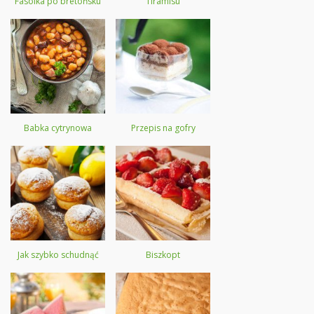
Fasolka po bretońsku
Tiramisu
Babka cytrynowa
Przepis na gofry
Jak szybko schudnąć
Biszkopt