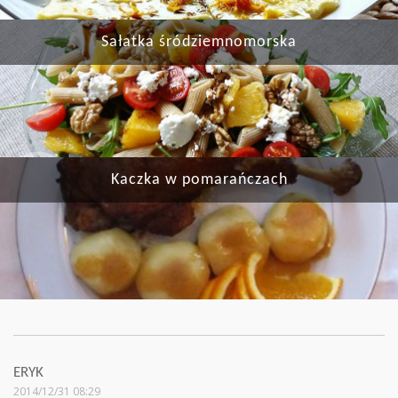
Sałatka śródziemnomorska
Kaczka w pomarańczach
ERYK
2014/12/31 08:29