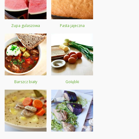
Zupa gulaszowa
Pasta jajeczna
Barszcz biały
Gołąbki