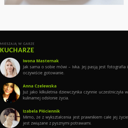
CZYTAJ WIĘCEJ
MIESZAJĄ W GARZE
KUCHARZE
Iwona Masternak
Jak sama o sobie mówi – Ivka. Jej pasją jest fotografia i
oczywiście gotowanie.
Anna Czelewska
Już jako kilkuletnia dziewczynka czynnie uczestniczyła w
kulinarnej odsłonie życia.
Izabela Płóciennik
Mimo, że z wykształcenia jest prawnikiem całe jej życie
jest związane z pysznymi potrawami.