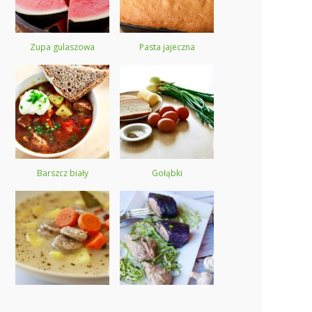
Zupa gulaszowa
Pasta jajeczna
Barszcz biały
Gołąbki