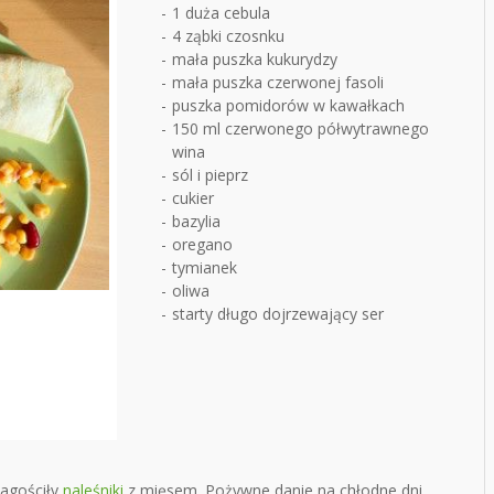
1 duża cebula
4 ząbki czosnku
mała puszka kukurydzy
mała puszka czerwonej fasoli
puszka pomidorów w kawałkach
150 ml czerwonego półwytrawnego
wina
sól i pieprz
cukier
bazylia
oregano
tymianek
oliwa
starty długo dojrzewający ser
zagościły
naleśniki
z mięsem. Pożywne danie na chłodne dni,