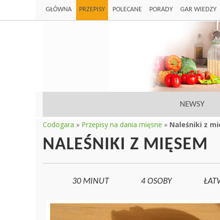
GŁÓWNA
PRZEPISY
POLECANE
PORADY
GAR WIEDZY
NEWSY
Codogara
»
Przepisy na dania mięsne
»
Naleśniki z m
NALEŚNIKI Z MIĘSEM
30 MINUT
4
OSOBY
ŁAT