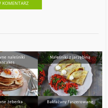
W KOMENTARZ
ne naleśniki
Naleśniki z jarzębiną
ancakes
one żeberka
Bakłażany faszerowane