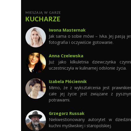
MIESZAJĄ W GARZE
KUCHARZE
Iwona Masternak
Jak sama o sobie mówi – Ivka. Jej pasją je
fotografia i oczywiście gotowanie.
Anna Czelewska
Już jako kilkuletnia dziewczynka czynn
uczestniczyła w kulinarnej odsłonie życia.
Izabela Płóciennik
Mimo, że z wykształcenia jest prawniki
całe jej życie jest związane z pyszny
potrawami.
Grzegorz Russak
Niekwestionowany autorytet w dziedzin
kuchni myśliwskiej i staropolskiej.