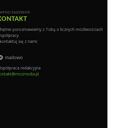
APISZ/ZADZWOŃ
KONTAKT
hętnie porozmawiamy z Tobą o licznych możliwościach
spółpracy.
kontaktuj się z nami:
mailowo
spółpraca redakcyjna
ontakt@mozmedia.pl