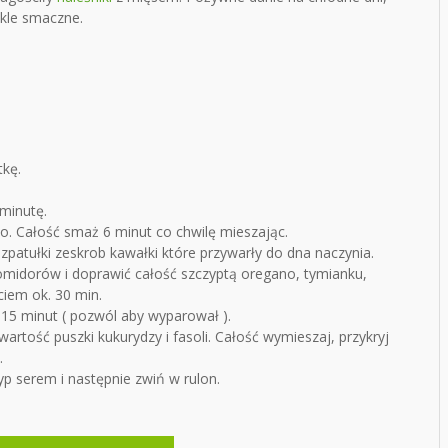
ykle smaczne.
tkę.
minutę.
o. Całość smaż 6 minut co chwilę mieszając.
zpatułki zeskrob kawałki które przywarły do dna naczynia.
omidorów i doprawić całość szczyptą oregano, tymianku,
yciem ok. 30 min.
 15 minut ( pozwól aby wyparował ).
wartość puszki kukurydzy i fasoli. Całość wymieszaj, przykryj
.
yp serem i następnie zwiń w rulon.