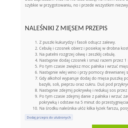
szybkie w przygotowaniu, no i przede wszystkim niezw
NALEŚNIKI Z MIĘSEM PRZEPIS
Z puszki kukurydzy i fasoli odsącz zalewy.
Cebulę i czosnek obierz i posiekaj w drobna kos
Na patelni rozgrzej oliwę i zeszklij cebulę.
Następnie dodaj czosnek i smaż razem przez 1 
Po tym czasie zwiększ moc palnika i wrzuć mięs
Następnie wlej wino i przy pomocy drewnianej s
Gdy alkohol wyparuje dodaj do mięsa puszkę p
bazylii, soli, pieprzu oraz cukru. Duś pod przykr
Następnie zdejmij pokrywkę i redukuj sos przez
Po tym czasie zdejmij danie z palnika i wrzuć za
pokrywką i odstaw na 5 minut do przestygnięcia
Na środku naleśnika ułóż kilka łyżek farszu, pos
Dodaj przepis do ulubionych