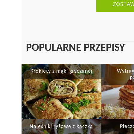
ZOSTA
POPULARNE PRZEPISY
Krokiety z mąki gryczanej
Wytraw
p
Naleśniki ryżowe z kaczką
Piecz