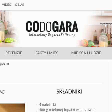
VIDEO
O NAS
RECENZJE
FAKTY I MITY
MIEJSCA I LUDZIE
ięsem
SKŁADNIKI
WE
4 naleśniki
400 g mielonej łopatki wieprzowej