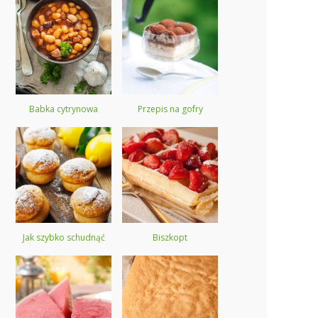
Babka cytrynowa
Przepis na gofry
Jak szybko schudnąć
Biszkopt