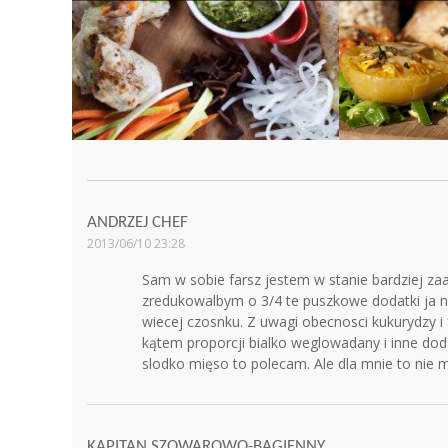
ANDRZEJ CHEF
2013/06/10 23:28
Sam w sobie farsz jestem w stanie bardziej za
zredukowalbym o 3/4 te puszkowe dodatki ja ni
wiecej czosnku. Z uwagi obecnosci kukurydzy i
kątem proporcji bialko weglowadany i inne dodat
slodko mięso to polecam. Ale dla mnie to nie
KAPITAN SZOWAROWO-BAGIENNY