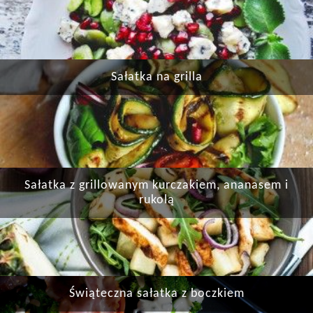
Sałatka na grilla
Sałatka z grillowanym kurczakiem, ananasem i
rukolą
Świąteczna sałatka z boczkiem