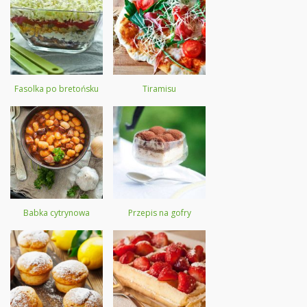
Fasolka po bretońsku
Tiramisu
Babka cytrynowa
Przepis na gofry