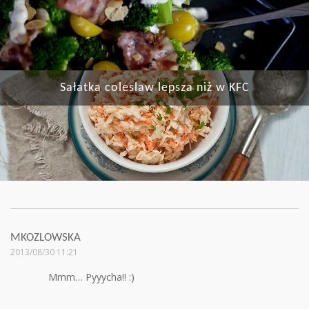
Sałatka coleslaw lepsza niż w KFC
MKOZLOWSKA
2013/08/30 11:21
Mmm… Pyyycha!! :)