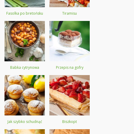
Fasolka po bretońsku
Tiramisu
Babka cytrynowa
Przepis na gofry
Jak szybko schudnąć
Biszkopt