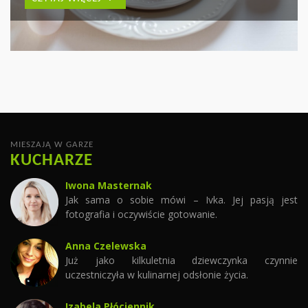
PYSZNYCH DAŃ
CZYTAJ WIĘCEJ
CZYTAJ WIĘCEJ
MIESZAJĄ W GARZE
KUCHARZE
Iwona Masternak
Jak sama o sobie mówi – Ivka. Jej pasją jest
fotografia i oczywiście gotowanie.
Anna Czelewska
Już jako kilkuletnia dziewczynka czynnie
uczestniczyła w kulinarnej odsłonie życia.
Izabela Płóciennik