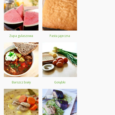
Zupa gulaszowa
Pasta jajeczna
Barszcz biały
Gołąbki