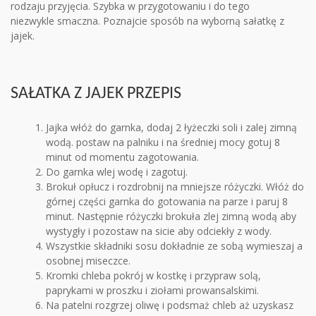
rodzaju przyjęcia. Szybka w przygotowaniu i do tego
niezwykle smaczna. Poznajcie sposób na wyborną sałatkę z
jajek.
SAŁATKA Z JAJEK PRZEPIS
Jajka włóż do garnka, dodaj 2 łyżeczki soli i zalej zimną
wodą. postaw na palniku i na średniej mocy gotuj 8
minut od momentu zagotowania.
Do garnka wlej wodę i zagotuj.
Brokuł opłucz i rozdrobnij na mniejsze różyczki. Włóż do
górnej części garnka do gotowania na parze i paruj 8
minut. Następnie różyczki brokuła zlej zimną wodą aby
wystygły i pozostaw na sicie aby odciekły z wody.
Wszystkie składniki sosu dokładnie ze sobą wymieszaj a
osobnej miseczce.
Kromki chleba pokrój w kostkę i przypraw solą,
paprykami w proszku i ziołami prowansalskimi.
Na patelni rozgrzej oliwę i podsmaż chleb aż uzyskasz