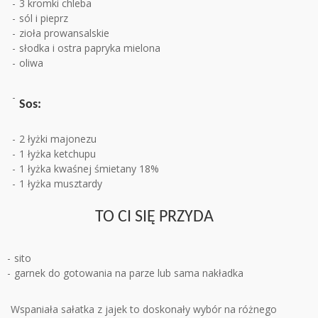
3 kromki chleba
sól i pieprz
zioła prowansalskie
słodka i ostra papryka mielona
oliwa
Sos:
2 łyżki majonezu
1 łyżka ketchupu
1 łyżka kwaśnej śmietany 18%
1 łyżka musztardy
TO CI SIĘ PRZYDA
sito
garnek do gotowania na parze lub sama nakładka
Wspaniała sałatka z jajek to doskonały wybór na różnego