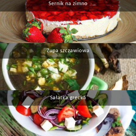
Sernik na zimno
Zupa szczawiowa
Sałatka grecka